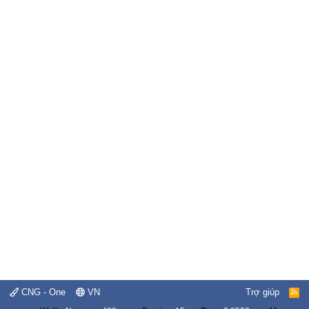
CNG - One
VN
Trợ giúp
R
S