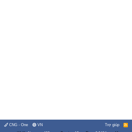
CNG - One
VN
Trợ giúp
R
S