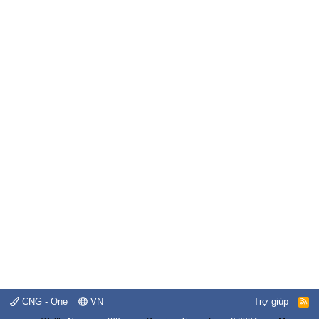
CNG - One
VN
Trợ giúp
R
S