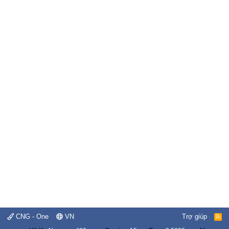
CNG - One
VN
Trợ giúp
R
S