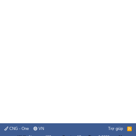
CNG - One
VN
Trợ giúp
R
S