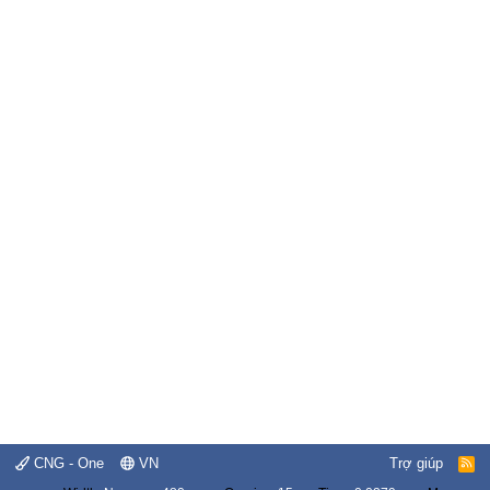
CNG - One
VN
Trợ giúp
R
S