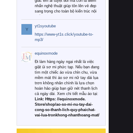
giác êm ái tuyệt đối mà còn là điểm
nhấn nghệ thuật giúp tôn lên vẻ đẹp
sang trọng cho toàn bộ kiến trúc nội
thất.
yt1syoutube
Tuy nhiên, giữa thị trường đa dạng
Y
với vô vàn thương hiệu và mẫu mã
https://www-yt1s.click/youtube-to-
như hiện nay, làm thế nào để chọn
mp3/
được những bộ chăn ga gối đệm cao
cấp thực sự chất lượng, phù hợp với
equinoxmode
khí hậu và nhu cầu sử dụng của gia
đình? Hãy cùng chúng tôi đi tìm lời
Đi làm hàng ngày ngại nhất là việc
giải đáp chi tiết qua bài viết dưới đây.
giặt ủi sơ mi phức tạp. Nếu bạn đang
tìm một chiếc áo vừa chỉn chu, vừa
1. Tại sao các gia đình hiện đại lại ưa
mềm mát thì áo sơ mi nữ tay dài lụa
chuộng chăn ga gối đệm cao cấp?
trơn không nhăn chính là lựa chọn
hoàn hảo giúp bạn giữ nét thanh lịch
Khác với các dòng sản phẩm thông
cả ngày dài. Xem chi tiết mẫu áo tại:
thường, những bộ chăn ga gối đệm
Link: Https: //equinoxmode.
cao cấp trải qua quy trình sản xuất
Store/shop/ao-so-mi-nu-tay-dai-
nghiêm ngặt từ khâu chọn lọc nguyên
cong-so-thanh-lich-quy-phaichat-
liệu tự nhiên đến công nghệ dệt
vai-lua-tronkhong-nhanthoang-mat/
nhuộm hiện đại không chứa hóa chất
độc hại. Khi sử dụng dòng sản phẩm
này, bạn sẽ cảm nhận rõ rệt sự khác