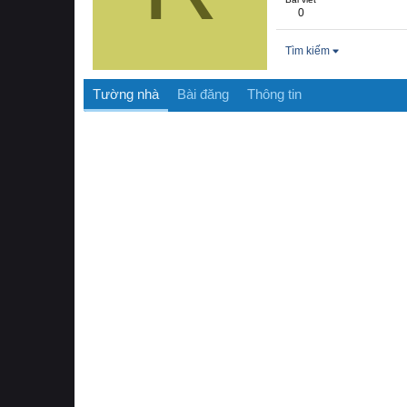
0
Tìm kiếm
Tường nhà
Bài đăng
Thông tin