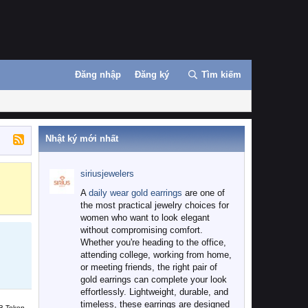
Đăng nhập
Đăng ký
Tìm kiếm
Nhật ký mới nhất
siriusjewelers
Binance
MEXC
A
daily wear gold earrings
are one of
the most practical jewelry choices for
women who want to look elegant
without compromising comfort.
Whether you're heading to the office,
attending college, working from home,
or meeting friends, the right pair of
gold earrings can complete your look
effortlessly. Lightweight, durable, and
timeless, these earrings are designed
B Token