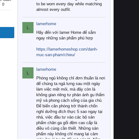
to be worn every day while matching
0
almost every outfit.
lamerhome
L
Hãy đến với lamer Home để sắm
ngay những sản phẩm phù hợp
https://lamerhomeshop.com/danh-
muc-san-pham/chieu/
lamerhome
L
Phòng ngủ không chỉ đơn thuần là nơi
để chúng ta ngả lưng sau một ngày
làm việc mệt mỏi, mà đây còn là
không gian riêng tư phản ánh gu thẩm
mỹ và phong cách sống của gia chủ.
Để biến căn phòng trở thành chốn
nghỉ dưỡng đích thực 5 sao ngay tại
nhà, việc đầu tư vào các bộ sản
phẩm chăn ga gối đệm cao cấp là
điều vô cùng cần thiết. Những sản
phẩm này không chỉ mang lại cảm