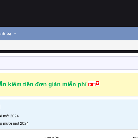
nh bạ
n kiếm tiền đơn giản miễn phí
i
i một 2024
g mười một 2024
Lượt thích
VN