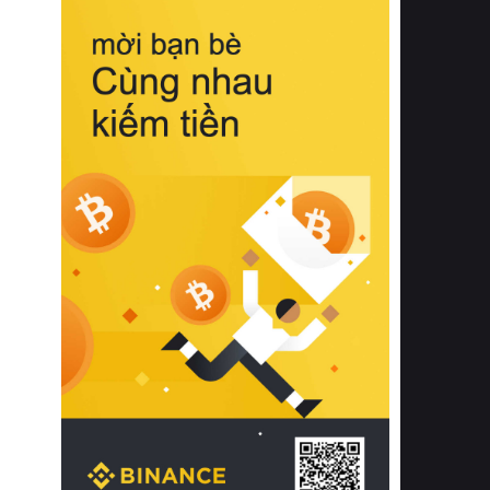
biệt từ bề mặt vải mềm mịn, khả năng
thoáng khí tuyệt vời cho đến độ đàn
hồi chuẩn xác của phần đệm nâng đỡ
cột sống.
Bên cạnh đó, việc lựa chọn các dòng
sản phẩm đạt chuẩn chất lượng quốc
tế còn giúp ngăn ngừa tình trạng kích
ứng da, hạn chế sự phát triển của vi
khuẩn và nấm mốc trong điều kiện
thời tiết nóng ẩm. Bạn có thể tìm hiểu
thêm các nghiên cứu khoa học về tác
động của giấc ngủ và môi trường
phòng ngủ đối với sức khỏe con
người tại Sleep Foundation (External
Link) để có cái nhìn toàn diện hơn.
2. Các tiêu chí vàng khi lựa chọn
chăn ga gối đệm cao cấp cho phòng
ngủ
Để sở hữu một bộ chăn ga gối đệm
cao cấp hoàn hảo cả về thẩm mỹ lẫn
công năng, người tiêu dùng cần cân
nhắc kỹ lưỡng các tiêu chí quan trọng