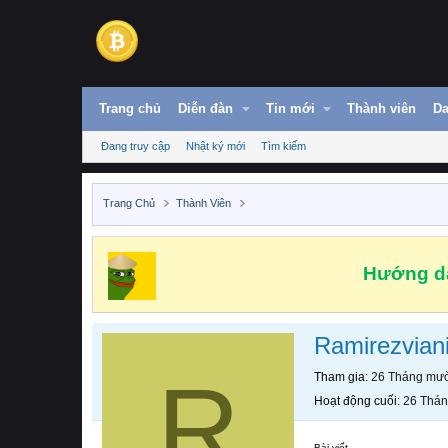
Trang chủ
Diễn đàn
Tin mới
Thành viên
Da
Đang truy cập
Nhật ký mới
Tìm kiếm
Trang Chủ
Thành Viên
Hướng dẫ
Ramirezvian
R
Tham gia
26 Tháng mườ
Hoạt động cuối
26 Thán
Bài viết