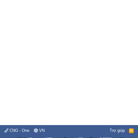
CNG - One
VN
Trợ giúp
R
S