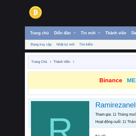
Trang chủ
Diễn đàn
Tin mới
Thành viên
Da
Đang truy cập
Nhật ký mới
Tìm kiếm
Trang Chủ
Thành Viên
Binance
ME
Ramirezanel
R
Tham gia
11 Tháng mườ
Hoạt động cuối
11 Thán
Bài viết