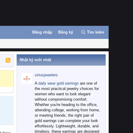
Đăng nhập
Đăng ký
Tìm kiếm
Nhật ký mới nhất
siriusjewelers
A
daily wear gold earrings
are one of
the most practical jewelry choices for
women who want to look elegant
without compromising comfort.
Whether you're heading to the office,
attending college, working from home,
or meeting friends, the right pair of
gold earrings can complete your look
effortlessly. Lightweight, durable, and
timeless, these earrings are designed
B Token