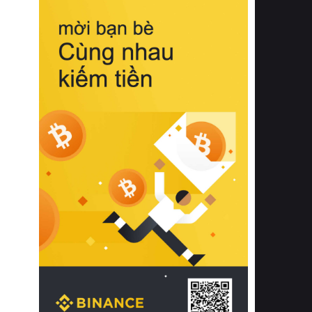
biệt từ bề mặt vải mềm mịn, khả năng
thoáng khí tuyệt vời cho đến độ đàn
hồi chuẩn xác của phần đệm nâng đỡ
cột sống.
Bên cạnh đó, việc lựa chọn các dòng
sản phẩm đạt chuẩn chất lượng quốc
tế còn giúp ngăn ngừa tình trạng kích
ứng da, hạn chế sự phát triển của vi
khuẩn và nấm mốc trong điều kiện
thời tiết nóng ẩm. Bạn có thể tìm hiểu
thêm các nghiên cứu khoa học về tác
động của giấc ngủ và môi trường
phòng ngủ đối với sức khỏe con
người tại Sleep Foundation (External
Link) để có cái nhìn toàn diện hơn.
2. Các tiêu chí vàng khi lựa chọn
chăn ga gối đệm cao cấp cho phòng
ngủ
Để sở hữu một bộ chăn ga gối đệm
cao cấp hoàn hảo cả về thẩm mỹ lẫn
công năng, người tiêu dùng cần cân
nhắc kỹ lưỡng các tiêu chí quan trọng