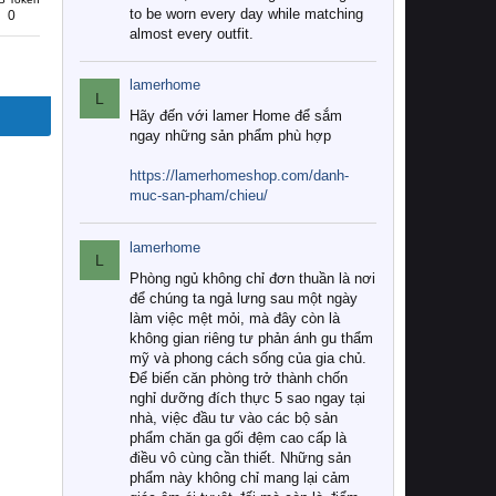
to be worn every day while matching
0
almost every outfit.
lamerhome
L
Hãy đến với lamer Home để sắm
ngay những sản phẩm phù hợp
https://lamerhomeshop.com/danh-
muc-san-pham/chieu/
lamerhome
L
Phòng ngủ không chỉ đơn thuần là nơi
để chúng ta ngả lưng sau một ngày
làm việc mệt mỏi, mà đây còn là
không gian riêng tư phản ánh gu thẩm
mỹ và phong cách sống của gia chủ.
Để biến căn phòng trở thành chốn
nghỉ dưỡng đích thực 5 sao ngay tại
nhà, việc đầu tư vào các bộ sản
phẩm chăn ga gối đệm cao cấp là
điều vô cùng cần thiết. Những sản
phẩm này không chỉ mang lại cảm