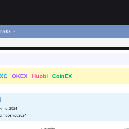
nh bạ
XC
OKEX
Huobi
CoinEX
i
i một 2024
g mười một 2024
Lượt thích
VN