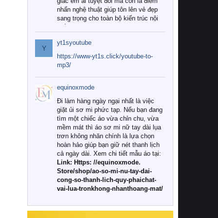
giác êm ái tuyệt đối mà còn là điểm
nhấn nghệ thuật giúp tôn lên vẻ đẹp
sang trọng cho toàn bộ kiến trúc nội
thất.
yt1syoutube
Tuy nhiên, giữa thị trường đa dạng
Y
với vô vàn thương hiệu và mẫu mã
https://www-yt1s.click/youtube-to-
như hiện nay, làm thế nào để chọn
mp3/
được những bộ chăn ga gối đệm cao
cấp thực sự chất lượng, phù hợp với
equinoxmode
khí hậu và nhu cầu sử dụng của gia
đình? Hãy cùng chúng tôi đi tìm lời
Đi làm hàng ngày ngại nhất là việc
giải đáp chi tiết qua bài viết dưới đây.
giặt ủi sơ mi phức tạp. Nếu bạn đang
tìm một chiếc áo vừa chỉn chu, vừa
1. Tại sao các gia đình hiện đại lại ưa
mềm mát thì áo sơ mi nữ tay dài lụa
chuộng chăn ga gối đệm cao cấp?
trơn không nhăn chính là lựa chọn
hoàn hảo giúp bạn giữ nét thanh lịch
Khác với các dòng sản phẩm thông
cả ngày dài. Xem chi tiết mẫu áo tại:
thường, những bộ chăn ga gối đệm
Link: Https: //equinoxmode.
cao cấp trải qua quy trình sản xuất
Store/shop/ao-so-mi-nu-tay-dai-
nghiêm ngặt từ khâu chọn lọc nguyên
cong-so-thanh-lich-quy-phaichat-
liệu tự nhiên đến công nghệ dệt
vai-lua-tronkhong-nhanthoang-mat/
nhuộm hiện đại không chứa hóa chất
độc hại. Khi sử dụng dòng sản phẩm
này, bạn sẽ cảm nhận rõ rệt sự khác