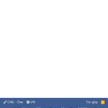
CNG - One
VN
Trợ giúp
R
S