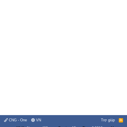
CNG - One
VN
Trợ giúp
R
S