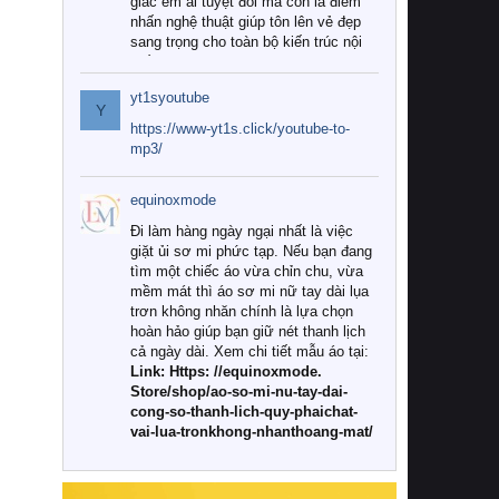
giác êm ái tuyệt đối mà còn là điểm
nhấn nghệ thuật giúp tôn lên vẻ đẹp
sang trọng cho toàn bộ kiến trúc nội
thất.
yt1syoutube
Tuy nhiên, giữa thị trường đa dạng
Y
với vô vàn thương hiệu và mẫu mã
https://www-yt1s.click/youtube-to-
như hiện nay, làm thế nào để chọn
mp3/
được những bộ chăn ga gối đệm cao
cấp thực sự chất lượng, phù hợp với
equinoxmode
khí hậu và nhu cầu sử dụng của gia
đình? Hãy cùng chúng tôi đi tìm lời
Đi làm hàng ngày ngại nhất là việc
giải đáp chi tiết qua bài viết dưới đây.
giặt ủi sơ mi phức tạp. Nếu bạn đang
tìm một chiếc áo vừa chỉn chu, vừa
1. Tại sao các gia đình hiện đại lại ưa
mềm mát thì áo sơ mi nữ tay dài lụa
chuộng chăn ga gối đệm cao cấp?
trơn không nhăn chính là lựa chọn
hoàn hảo giúp bạn giữ nét thanh lịch
Khác với các dòng sản phẩm thông
cả ngày dài. Xem chi tiết mẫu áo tại:
thường, những bộ chăn ga gối đệm
Link: Https: //equinoxmode.
cao cấp trải qua quy trình sản xuất
Store/shop/ao-so-mi-nu-tay-dai-
nghiêm ngặt từ khâu chọn lọc nguyên
cong-so-thanh-lich-quy-phaichat-
liệu tự nhiên đến công nghệ dệt
vai-lua-tronkhong-nhanthoang-mat/
nhuộm hiện đại không chứa hóa chất
độc hại. Khi sử dụng dòng sản phẩm
này, bạn sẽ cảm nhận rõ rệt sự khác