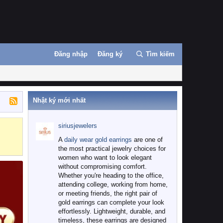
Đăng nhập
Đăng ký
Tìm kiếm
Nhật ký mới nhất
siriusjewelers
Binance
MEXC
A
daily wear gold earrings
are one of
the most practical jewelry choices for
women who want to look elegant
without compromising comfort.
Whether you're heading to the office,
attending college, working from home,
or meeting friends, the right pair of
gold earrings can complete your look
effortlessly. Lightweight, durable, and
timeless, these earrings are designed