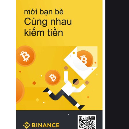
biệt từ bề mặt vải mềm mịn, khả năng
thoáng khí tuyệt vời cho đến độ đàn
hồi chuẩn xác của phần đệm nâng đỡ
cột sống.
Bên cạnh đó, việc lựa chọn các dòng
sản phẩm đạt chuẩn chất lượng quốc
tế còn giúp ngăn ngừa tình trạng kích
ứng da, hạn chế sự phát triển của vi
khuẩn và nấm mốc trong điều kiện
thời tiết nóng ẩm. Bạn có thể tìm hiểu
thêm các nghiên cứu khoa học về tác
động của giấc ngủ và môi trường
phòng ngủ đối với sức khỏe con
người tại Sleep Foundation (External
Link) để có cái nhìn toàn diện hơn.
2. Các tiêu chí vàng khi lựa chọn
chăn ga gối đệm cao cấp cho phòng
ngủ
Để sở hữu một bộ chăn ga gối đệm
cao cấp hoàn hảo cả về thẩm mỹ lẫn
công năng, người tiêu dùng cần cân
nhắc kỹ lưỡng các tiêu chí quan trọng