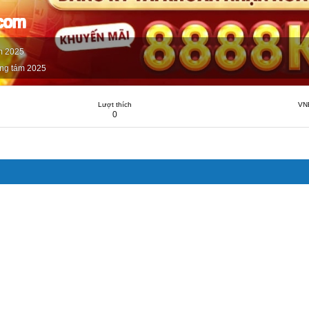
ncom
m 2025
ng tám 2025
Lượt thích
VN
0