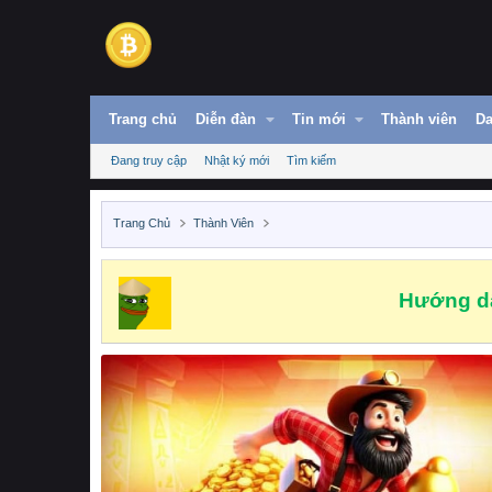
Trang chủ
Diễn đàn
Tin mới
Thành viên
Da
Đang truy cập
Nhật ký mới
Tìm kiếm
Trang Chủ
Thành Viên
Hướng dẫ