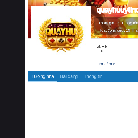
quayhuuyti
Tham gia
19 Tháng tá
Hoạt động cuối
19 Thá
Bài viết
0
Tìm kiếm
Tường nhà
Bài đăng
Thông tin