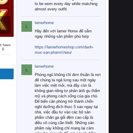
to be worn every day while matching
almost every outfit.
lamerhome
L
Hãy đến với lamer Home để sắm
ngay những sản phẩm phù hợp
B Token
https://lamerhomeshop.com/danh-
0
muc-san-pham/chieu/
lamerhome
L
Phòng ngủ không chỉ đơn thuần là nơi
để chúng ta ngả lưng sau một ngày
làm việc mệt mỏi, mà đây còn là
không gian riêng tư phản ánh gu thẩm
mỹ và phong cách sống của gia chủ.
Để biến căn phòng trở thành chốn
nghỉ dưỡng đích thực 5 sao ngay tại
nhà, việc đầu tư vào các bộ sản
phẩm chăn ga gối đệm cao cấp là
điều vô cùng cần thiết. Những sản
phẩm này không chỉ mang lại cảm