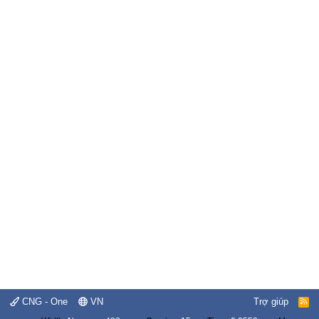
CNG - One
VN
Trợ giúp
R
S