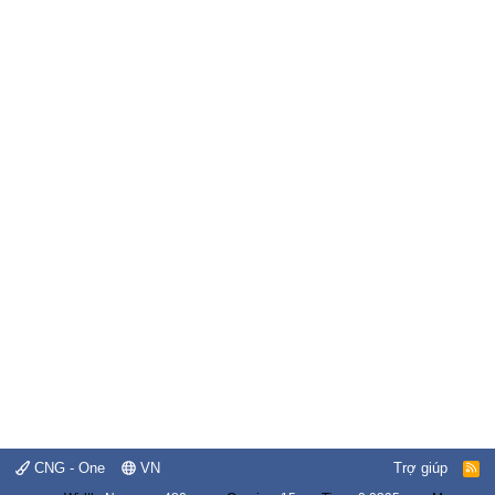
CNG - One
VN
Trợ giúp
R
S