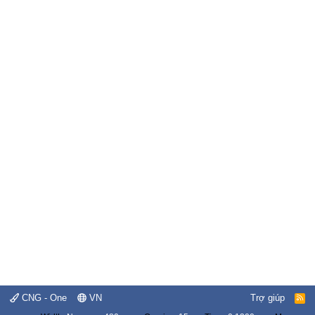
CNG - One
VN
Trợ giúp
R
S