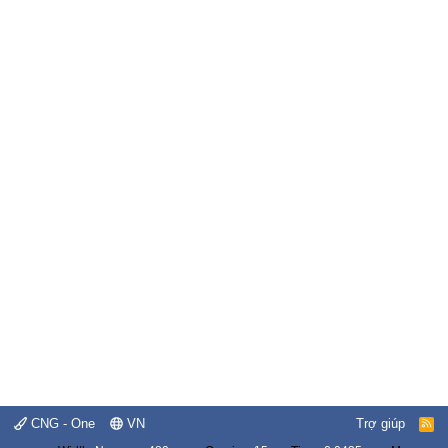
CNG - One
VN
Trợ giúp
R
S