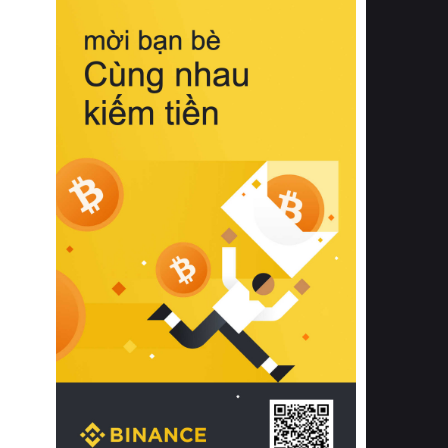
biệt từ bề mặt vải mềm mịn, khả năng
thoáng khí tuyệt vời cho đến độ đàn
hồi chuẩn xác của phần đệm nâng đỡ
cột sống.
Bên cạnh đó, việc lựa chọn các dòng
sản phẩm đạt chuẩn chất lượng quốc
tế còn giúp ngăn ngừa tình trạng kích
ứng da, hạn chế sự phát triển của vi
khuẩn và nấm mốc trong điều kiện
thời tiết nóng ẩm. Bạn có thể tìm hiểu
thêm các nghiên cứu khoa học về tác
động của giấc ngủ và môi trường
phòng ngủ đối với sức khỏe con
người tại Sleep Foundation (External
Link) để có cái nhìn toàn diện hơn.
2. Các tiêu chí vàng khi lựa chọn
chăn ga gối đệm cao cấp cho phòng
ngủ
Để sở hữu một bộ chăn ga gối đệm
cao cấp hoàn hảo cả về thẩm mỹ lẫn
công năng, người tiêu dùng cần cân
nhắc kỹ lưỡng các tiêu chí quan trọng