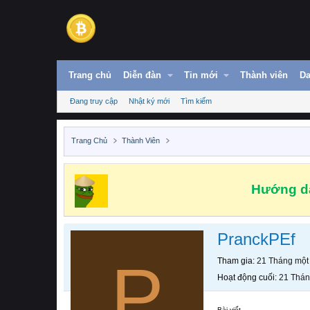
Trang chủ
Diễn đàn
Tin mới
Thành viên
Da
Đang truy cập
Nhật ký mới
Tìm kiếm
Trang Chủ
Thành Viên
Hướng dẫ
PranckPEf
P
Tham gia
21 Tháng một
Hoạt động cuối
21 Thán
Bài viết