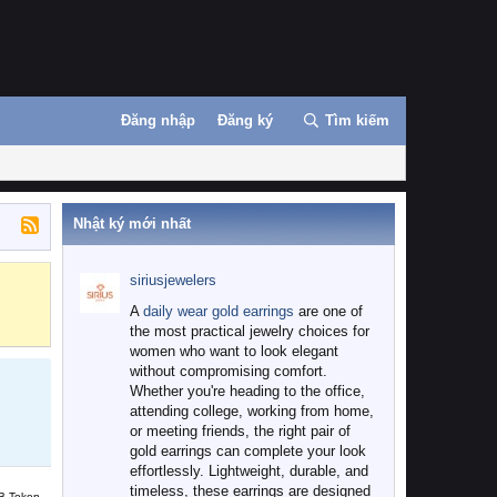
Đăng nhập
Đăng ký
Tìm kiếm
Nhật ký mới nhất
siriusjewelers
Binance
MEXC
A
daily wear gold earrings
are one of
the most practical jewelry choices for
women who want to look elegant
without compromising comfort.
Whether you're heading to the office,
attending college, working from home,
or meeting friends, the right pair of
gold earrings can complete your look
effortlessly. Lightweight, durable, and
timeless, these earrings are designed
B Token