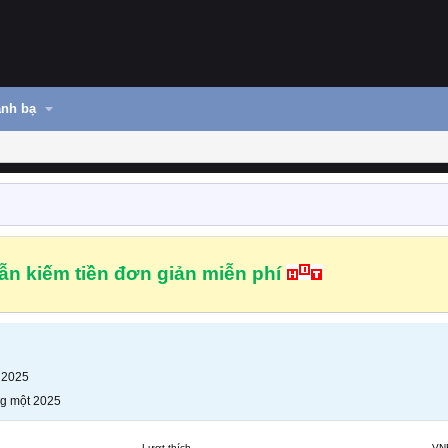
nh bạ
n kiếm tiền đơn giản miễn phí
 2025
g một 2025
Lượt thích
VN