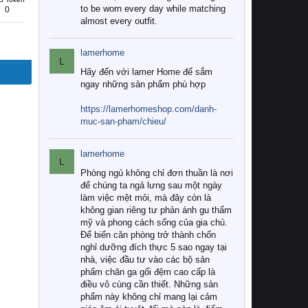
to be worn every day while matching
0
almost every outfit.
lamerhome
L
Hãy đến với lamer Home để sắm
ngay những sản phẩm phù hợp
https://lamerhomeshop.com/danh-
muc-san-pham/chieu/
lamerhome
L
Phòng ngủ không chỉ đơn thuần là nơi
để chúng ta ngả lưng sau một ngày
làm việc mệt mỏi, mà đây còn là
không gian riêng tư phản ánh gu thẩm
mỹ và phong cách sống của gia chủ.
Để biến căn phòng trở thành chốn
nghỉ dưỡng đích thực 5 sao ngay tại
nhà, việc đầu tư vào các bộ sản
phẩm chăn ga gối đệm cao cấp là
điều vô cùng cần thiết. Những sản
phẩm này không chỉ mang lại cảm