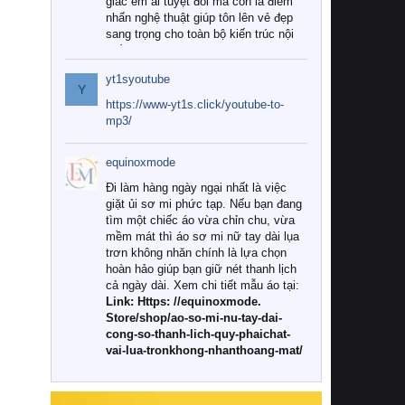
giác êm ái tuyệt đối mà còn là điểm
nhấn nghệ thuật giúp tôn lên vẻ đẹp
sang trọng cho toàn bộ kiến trúc nội
thất.
yt1syoutube
Tuy nhiên, giữa thị trường đa dạng
Y
với vô vàn thương hiệu và mẫu mã
https://www-yt1s.click/youtube-to-
như hiện nay, làm thế nào để chọn
mp3/
được những bộ chăn ga gối đệm cao
cấp thực sự chất lượng, phù hợp với
equinoxmode
khí hậu và nhu cầu sử dụng của gia
đình? Hãy cùng chúng tôi đi tìm lời
Đi làm hàng ngày ngại nhất là việc
giải đáp chi tiết qua bài viết dưới đây.
giặt ủi sơ mi phức tạp. Nếu bạn đang
tìm một chiếc áo vừa chỉn chu, vừa
1. Tại sao các gia đình hiện đại lại ưa
mềm mát thì áo sơ mi nữ tay dài lụa
chuộng chăn ga gối đệm cao cấp?
trơn không nhăn chính là lựa chọn
hoàn hảo giúp bạn giữ nét thanh lịch
Khác với các dòng sản phẩm thông
cả ngày dài. Xem chi tiết mẫu áo tại:
thường, những bộ chăn ga gối đệm
Link: Https: //equinoxmode.
cao cấp trải qua quy trình sản xuất
Store/shop/ao-so-mi-nu-tay-dai-
nghiêm ngặt từ khâu chọn lọc nguyên
cong-so-thanh-lich-quy-phaichat-
liệu tự nhiên đến công nghệ dệt
vai-lua-tronkhong-nhanthoang-mat/
nhuộm hiện đại không chứa hóa chất
độc hại. Khi sử dụng dòng sản phẩm
này, bạn sẽ cảm nhận rõ rệt sự khác