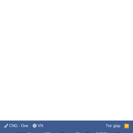
CNG - One
VN
Trợ giúp
R
S