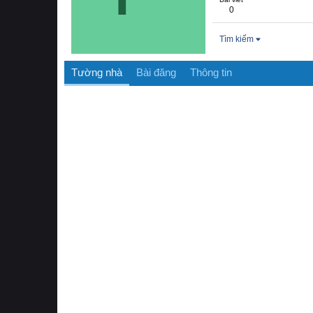
0
Tìm kiếm
Tường nhà
Bài đăng
Thông tin