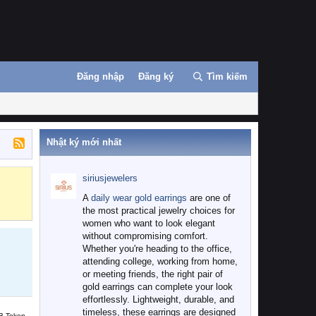
Đăng nhập
Đăng ký
Tìm kiếm
Nhật ký mới nhất
siriusjewelers
Binance
MEXC
A
daily wear gold earrings
are one of
the most practical jewelry choices for
women who want to look elegant
without compromising comfort.
Whether you're heading to the office,
attending college, working from home,
or meeting friends, the right pair of
gold earrings can complete your look
effortlessly. Lightweight, durable, and
timeless, these earrings are designed
B Token