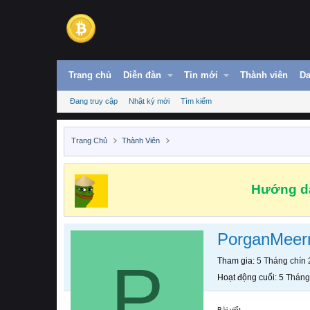
Trang chủ
Diễn đàn
Tin mới
Thành viên
Da
Đang truy cập
Nhật ký mới
Tìm kiếm
Trang Chủ
Thành Viên
Hướng dẫ
PorganMeer
P
Tham gia
5 Tháng chín
Hoạt động cuối
5 Tháng
Bài viết