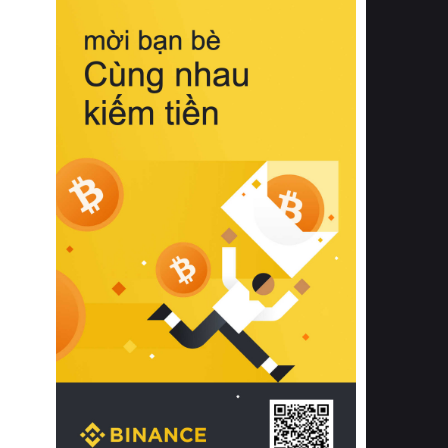
biệt từ bề mặt vải mềm mịn, khả năng
thoáng khí tuyệt vời cho đến độ đàn
hồi chuẩn xác của phần đệm nâng đỡ
cột sống.
Bên cạnh đó, việc lựa chọn các dòng
sản phẩm đạt chuẩn chất lượng quốc
tế còn giúp ngăn ngừa tình trạng kích
ứng da, hạn chế sự phát triển của vi
khuẩn và nấm mốc trong điều kiện
thời tiết nóng ẩm. Bạn có thể tìm hiểu
thêm các nghiên cứu khoa học về tác
động của giấc ngủ và môi trường
phòng ngủ đối với sức khỏe con
người tại Sleep Foundation (External
Link) để có cái nhìn toàn diện hơn.
2. Các tiêu chí vàng khi lựa chọn
chăn ga gối đệm cao cấp cho phòng
ngủ
Để sở hữu một bộ chăn ga gối đệm
cao cấp hoàn hảo cả về thẩm mỹ lẫn
công năng, người tiêu dùng cần cân
nhắc kỹ lưỡng các tiêu chí quan trọng