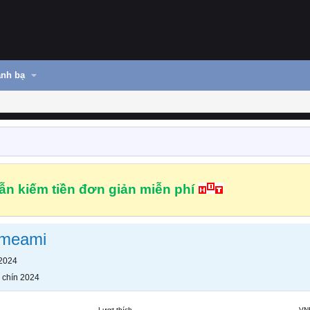
nh bạ
n kiếm tiền đơn giản miễn phí
meami
 2024
 chín 2024
Lượt thích
VN