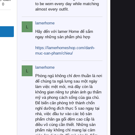
to be worn every day while matching
0
almost every outfit.
lamerhome
L
Hãy đến với lamer Home để sắm
ngay những sản phẩm phù hợp
https://lamerhomeshop.com/danh-
muc-san-pham/chieu/
lamerhome
L
Phòng ngủ không chỉ đơn thuần là nơi
để chúng ta ngả lưng sau một ngày
làm việc mệt mỏi, mà đây còn là
không gian riêng tư phản ánh gu thẩm
mỹ và phong cách sống của gia chủ.
Để biến căn phòng trở thành chốn
nghỉ dưỡng đích thực 5 sao ngay tại
nhà, việc đầu tư vào các bộ sản
phẩm chăn ga gối đệm cao cấp là
điều vô cùng cần thiết. Những sản
phẩm này không chỉ mang lại cảm