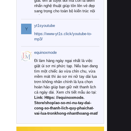
giác êm ái tuyệt đối mà còn là điểm
nhấn nghệ thuật giúp tôn lên vẻ đẹp
sang trọng cho toàn bộ kiến trúc nội
thất.
yt1syoutube
Tuy nhiên, giữa thị trường đa dạng
Y
với vô vàn thương hiệu và mẫu mã
https://www-yt1s.click/youtube-to-
như hiện nay, làm thế nào để chọn
mp3/
được những bộ chăn ga gối đệm cao
cấp thực sự chất lượng, phù hợp với
equinoxmode
khí hậu và nhu cầu sử dụng của gia
đình? Hãy cùng chúng tôi đi tìm lời
Đi làm hàng ngày ngại nhất là việc
giải đáp chi tiết qua bài viết dưới đây.
giặt ủi sơ mi phức tạp. Nếu bạn đang
tìm một chiếc áo vừa chỉn chu, vừa
1. Tại sao các gia đình hiện đại lại ưa
mềm mát thì áo sơ mi nữ tay dài lụa
chuộng chăn ga gối đệm cao cấp?
trơn không nhăn chính là lựa chọn
hoàn hảo giúp bạn giữ nét thanh lịch
Khác với các dòng sản phẩm thông
cả ngày dài. Xem chi tiết mẫu áo tại:
thường, những bộ chăn ga gối đệm
Link: Https: //equinoxmode.
cao cấp trải qua quy trình sản xuất
Store/shop/ao-so-mi-nu-tay-dai-
nghiêm ngặt từ khâu chọn lọc nguyên
cong-so-thanh-lich-quy-phaichat-
liệu tự nhiên đến công nghệ dệt
vai-lua-tronkhong-nhanthoang-mat/
nhuộm hiện đại không chứa hóa chất
độc hại. Khi sử dụng dòng sản phẩm
này, bạn sẽ cảm nhận rõ rệt sự khác