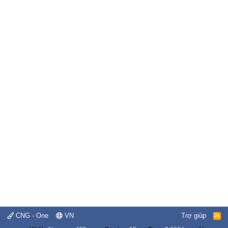
CNG - One
VN
Trợ giúp
R
S