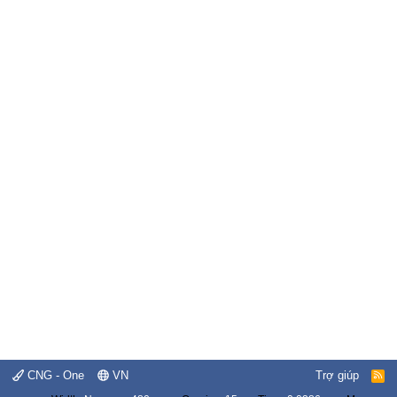
CNG - One
VN
Trợ giúp
R
S