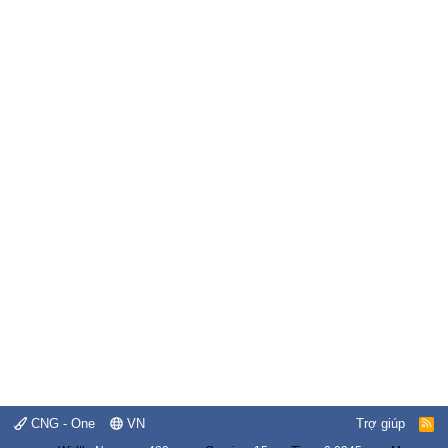
CNG - One
VN
Trợ giúp
R
S