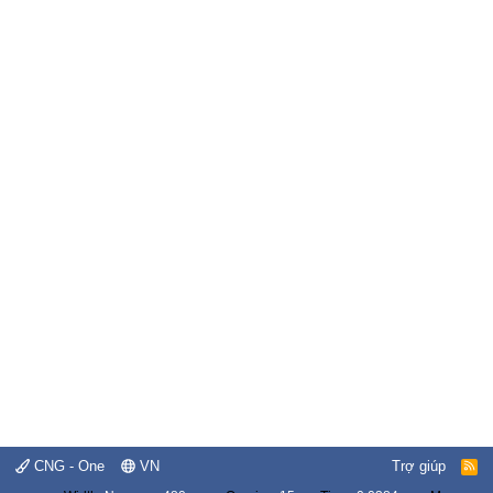
CNG - One
VN
Trợ giúp
R
S