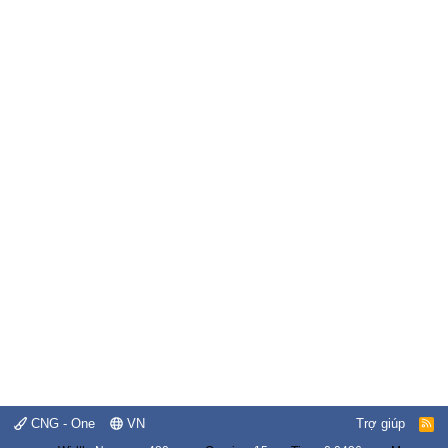
CNG - One
VN
Trợ giúp
R
S