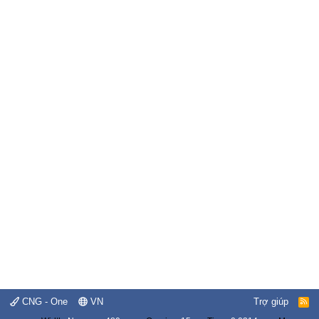
CNG - One
VN
Trợ giúp
R
S