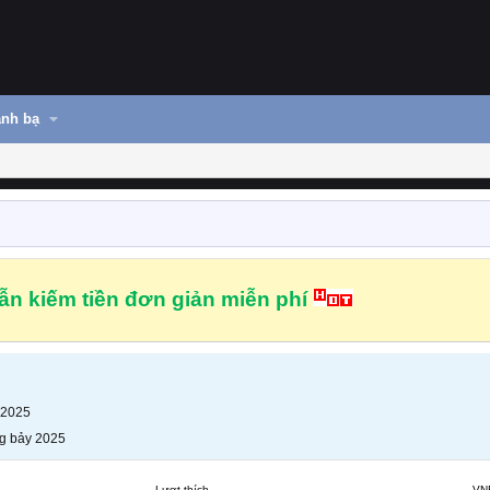
nh bạ
n kiếm tiền đơn giản miễn phí
m
 2025
g bảy 2025
Lượt thích
VN