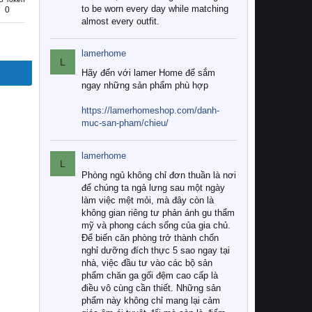
to be worn every day while matching
0
almost every outfit.
lamerhome
L
Hãy đến với lamer Home để sắm
ngay những sản phẩm phù hợp
https://lamerhomeshop.com/danh-
muc-san-pham/chieu/
lamerhome
L
Phòng ngủ không chỉ đơn thuần là nơi
để chúng ta ngả lưng sau một ngày
làm việc mệt mỏi, mà đây còn là
không gian riêng tư phản ánh gu thẩm
mỹ và phong cách sống của gia chủ.
Để biến căn phòng trở thành chốn
nghỉ dưỡng đích thực 5 sao ngay tại
nhà, việc đầu tư vào các bộ sản
phẩm chăn ga gối đệm cao cấp là
điều vô cùng cần thiết. Những sản
phẩm này không chỉ mang lại cảm