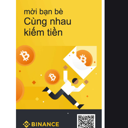
biệt từ bề mặt vải mềm mịn, khả năng
thoáng khí tuyệt vời cho đến độ đàn
hồi chuẩn xác của phần đệm nâng đỡ
cột sống.
Bên cạnh đó, việc lựa chọn các dòng
sản phẩm đạt chuẩn chất lượng quốc
tế còn giúp ngăn ngừa tình trạng kích
ứng da, hạn chế sự phát triển của vi
khuẩn và nấm mốc trong điều kiện
thời tiết nóng ẩm. Bạn có thể tìm hiểu
thêm các nghiên cứu khoa học về tác
động của giấc ngủ và môi trường
phòng ngủ đối với sức khỏe con
người tại Sleep Foundation (External
Link) để có cái nhìn toàn diện hơn.
2. Các tiêu chí vàng khi lựa chọn
chăn ga gối đệm cao cấp cho phòng
ngủ
Để sở hữu một bộ chăn ga gối đệm
cao cấp hoàn hảo cả về thẩm mỹ lẫn
công năng, người tiêu dùng cần cân
nhắc kỹ lưỡng các tiêu chí quan trọng