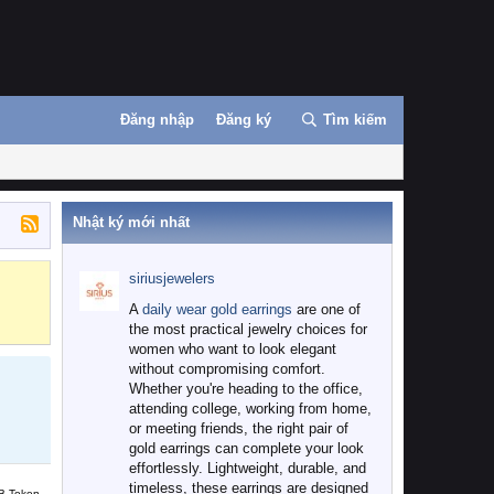
Đăng nhập
Đăng ký
Tìm kiếm
Nhật ký mới nhất
siriusjewelers
Binance
MEXC
A
daily wear gold earrings
are one of
the most practical jewelry choices for
women who want to look elegant
without compromising comfort.
Whether you're heading to the office,
attending college, working from home,
or meeting friends, the right pair of
gold earrings can complete your look
effortlessly. Lightweight, durable, and
timeless, these earrings are designed
B Token