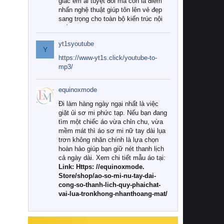
giác êm ái tuyệt đối mà còn là điểm
nhấn nghệ thuật giúp tôn lên vẻ đẹp
sang trọng cho toàn bộ kiến trúc nội
thất.
yt1syoutube
Tuy nhiên, giữa thị trường đa dạng
Y
với vô vàn thương hiệu và mẫu mã
https://www-yt1s.click/youtube-to-
như hiện nay, làm thế nào để chọn
mp3/
được những bộ chăn ga gối đệm cao
cấp thực sự chất lượng, phù hợp với
equinoxmode
khí hậu và nhu cầu sử dụng của gia
đình? Hãy cùng chúng tôi đi tìm lời
Đi làm hàng ngày ngại nhất là việc
giải đáp chi tiết qua bài viết dưới đây.
giặt ủi sơ mi phức tạp. Nếu bạn đang
tìm một chiếc áo vừa chỉn chu, vừa
1. Tại sao các gia đình hiện đại lại ưa
mềm mát thì áo sơ mi nữ tay dài lụa
chuộng chăn ga gối đệm cao cấp?
trơn không nhăn chính là lựa chọn
hoàn hảo giúp bạn giữ nét thanh lịch
Khác với các dòng sản phẩm thông
cả ngày dài. Xem chi tiết mẫu áo tại:
thường, những bộ chăn ga gối đệm
Link: Https: //equinoxmode.
cao cấp trải qua quy trình sản xuất
Store/shop/ao-so-mi-nu-tay-dai-
nghiêm ngặt từ khâu chọn lọc nguyên
cong-so-thanh-lich-quy-phaichat-
liệu tự nhiên đến công nghệ dệt
vai-lua-tronkhong-nhanthoang-mat/
nhuộm hiện đại không chứa hóa chất
độc hại. Khi sử dụng dòng sản phẩm
này, bạn sẽ cảm nhận rõ rệt sự khác