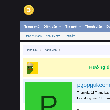
Trang chủ
Diễn đàn
Tin mới
Thành viên
Da
Đang truy cập
Nhật ký mới
Tìm kiếm
Trang Chủ
Thành Viên
Hướng dẫ
pgbpgukco
P
Tham gia
11 Tháng bảy
Hoạt động cuối
11 Thán
Bài viết