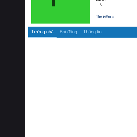
0
Tìm kiếm
Tường nhà
Bài đăng
Thông tin