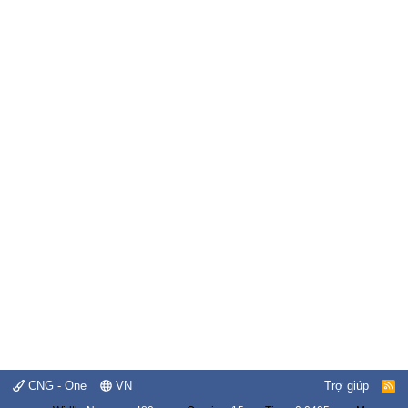
CNG - One
VN
Trợ giúp
R
S