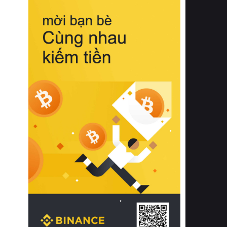
biệt từ bề mặt vải mềm mịn, khả năng
thoáng khí tuyệt vời cho đến độ đàn
hồi chuẩn xác của phần đệm nâng đỡ
cột sống.
Bên cạnh đó, việc lựa chọn các dòng
sản phẩm đạt chuẩn chất lượng quốc
tế còn giúp ngăn ngừa tình trạng kích
ứng da, hạn chế sự phát triển của vi
khuẩn và nấm mốc trong điều kiện
thời tiết nóng ẩm. Bạn có thể tìm hiểu
thêm các nghiên cứu khoa học về tác
động của giấc ngủ và môi trường
phòng ngủ đối với sức khỏe con
người tại Sleep Foundation (External
Link) để có cái nhìn toàn diện hơn.
2. Các tiêu chí vàng khi lựa chọn
chăn ga gối đệm cao cấp cho phòng
ngủ
Để sở hữu một bộ chăn ga gối đệm
cao cấp hoàn hảo cả về thẩm mỹ lẫn
công năng, người tiêu dùng cần cân
nhắc kỹ lưỡng các tiêu chí quan trọng