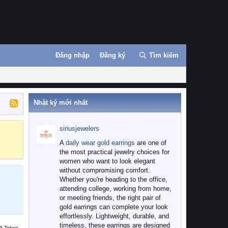
Đăng nhập
Đăng ký
Tìm kiếm
Nhật ký mới nhất
siriusjewelers
Binance
MEXC
A
daily wear gold earrings
are one of
the most practical jewelry choices for
women who want to look elegant
without compromising comfort.
Whether you're heading to the office,
attending college, working from home,
or meeting friends, the right pair of
gold earrings can complete your look
effortlessly. Lightweight, durable, and
timeless, these earrings are designed
B Token