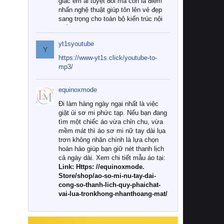
giác êm ái tuyệt đối mà còn là điểm
nhấn nghệ thuật giúp tôn lên vẻ đẹp
sang trọng cho toàn bộ kiến trúc nội
thất.
yt1syoutube
Tuy nhiên, giữa thị trường đa dạng
Y
với vô vàn thương hiệu và mẫu mã
https://www-yt1s.click/youtube-to-
như hiện nay, làm thế nào để chọn
mp3/
được những bộ chăn ga gối đệm cao
cấp thực sự chất lượng, phù hợp với
equinoxmode
khí hậu và nhu cầu sử dụng của gia
đình? Hãy cùng chúng tôi đi tìm lời
Đi làm hàng ngày ngại nhất là việc
giải đáp chi tiết qua bài viết dưới đây.
giặt ủi sơ mi phức tạp. Nếu bạn đang
tìm một chiếc áo vừa chỉn chu, vừa
1. Tại sao các gia đình hiện đại lại ưa
mềm mát thì áo sơ mi nữ tay dài lụa
chuộng chăn ga gối đệm cao cấp?
trơn không nhăn chính là lựa chọn
hoàn hảo giúp bạn giữ nét thanh lịch
Khác với các dòng sản phẩm thông
cả ngày dài. Xem chi tiết mẫu áo tại:
thường, những bộ chăn ga gối đệm
Link: Https: //equinoxmode.
cao cấp trải qua quy trình sản xuất
Store/shop/ao-so-mi-nu-tay-dai-
nghiêm ngặt từ khâu chọn lọc nguyên
cong-so-thanh-lich-quy-phaichat-
liệu tự nhiên đến công nghệ dệt
vai-lua-tronkhong-nhanthoang-mat/
nhuộm hiện đại không chứa hóa chất
độc hại. Khi sử dụng dòng sản phẩm
này, bạn sẽ cảm nhận rõ rệt sự khác