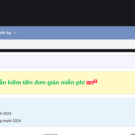
nh bạ
n kiếm tiền đơn giản miễn phí
i 2024
g mười 2024
Lượt thích
VN