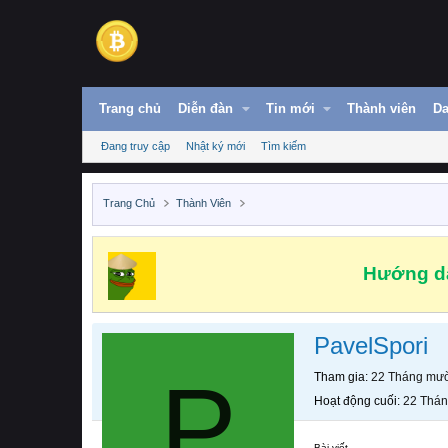
Trang chủ
Diễn đàn
Tin mới
Thành viên
Da
Đang truy cập
Nhật ký mới
Tìm kiếm
Trang Chủ
Thành Viên
Hướng dẫ
PavelSpori
P
Tham gia
22 Tháng mườ
Hoạt động cuối
22 Thán
Bài viết