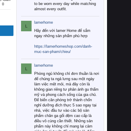
to be worn every day while matching
0
almost every outfit.
lamerhome
L
Hãy đến với lamer Home để sắm
ngay những sản phẩm phù hợp
https://lamerhomeshop.com/danh-
muc-san-pham/chieu/
lamerhome
L
Phòng ngủ không chỉ đơn thuần là nơi
để chúng ta ngả lưng sau một ngày
làm việc mệt mỏi, mà đây còn là
không gian riêng tư phản ánh gu thẩm
mỹ và phong cách sống của gia chủ.
Để biến căn phòng trở thành chốn
nghỉ dưỡng đích thực 5 sao ngay tại
nhà, việc đầu tư vào các bộ sản
phẩm chăn ga gối đệm cao cấp là
điều vô cùng cần thiết. Những sản
phẩm này không chỉ mang lại cảm