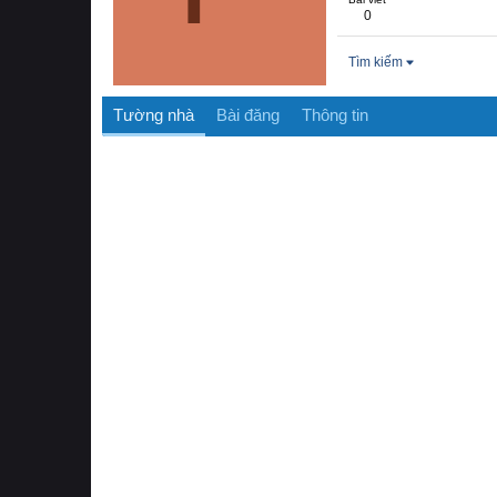
0
Tìm kiếm
Tường nhà
Bài đăng
Thông tin