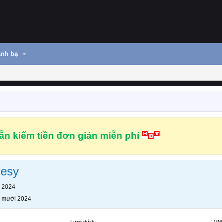
nh bạ
n kiếm tiền đơn giản miễn phí
cesy
 2024
 mười 2024
Lượt thích
VN