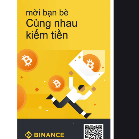
biệt từ bề mặt vải mềm mịn, khả năng
thoáng khí tuyệt vời cho đến độ đàn
hồi chuẩn xác của phần đệm nâng đỡ
cột sống.
Bên cạnh đó, việc lựa chọn các dòng
sản phẩm đạt chuẩn chất lượng quốc
tế còn giúp ngăn ngừa tình trạng kích
ứng da, hạn chế sự phát triển của vi
khuẩn và nấm mốc trong điều kiện
thời tiết nóng ẩm. Bạn có thể tìm hiểu
thêm các nghiên cứu khoa học về tác
động của giấc ngủ và môi trường
phòng ngủ đối với sức khỏe con
người tại Sleep Foundation (External
Link) để có cái nhìn toàn diện hơn.
2. Các tiêu chí vàng khi lựa chọn
chăn ga gối đệm cao cấp cho phòng
ngủ
Để sở hữu một bộ chăn ga gối đệm
cao cấp hoàn hảo cả về thẩm mỹ lẫn
công năng, người tiêu dùng cần cân
nhắc kỹ lưỡng các tiêu chí quan trọng