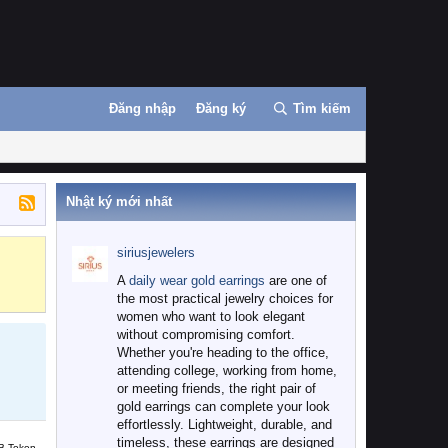
Đăng nhập
Đăng ký
Tìm kiếm
Nhật ký mới nhất
siriusjewelers
Binance
MEXC
A
daily wear gold earrings
are one of
the most practical jewelry choices for
women who want to look elegant
without compromising comfort.
Whether you're heading to the office,
attending college, working from home,
or meeting friends, the right pair of
gold earrings can complete your look
effortlessly. Lightweight, durable, and
timeless, these earrings are designed
B Token