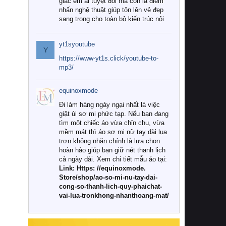
giác êm ái tuyệt đối mà còn là điểm
nhấn nghệ thuật giúp tôn lên vẻ đẹp
sang trọng cho toàn bộ kiến trúc nội
thất.
yt1syoutube
Tuy nhiên, giữa thị trường đa dạng
Y
với vô vàn thương hiệu và mẫu mã
https://www-yt1s.click/youtube-to-
như hiện nay, làm thế nào để chọn
mp3/
được những bộ chăn ga gối đệm cao
cấp thực sự chất lượng, phù hợp với
equinoxmode
khí hậu và nhu cầu sử dụng của gia
đình? Hãy cùng chúng tôi đi tìm lời
Đi làm hàng ngày ngại nhất là việc
giải đáp chi tiết qua bài viết dưới đây.
giặt ủi sơ mi phức tạp. Nếu bạn đang
tìm một chiếc áo vừa chỉn chu, vừa
1. Tại sao các gia đình hiện đại lại ưa
mềm mát thì áo sơ mi nữ tay dài lụa
chuộng chăn ga gối đệm cao cấp?
trơn không nhăn chính là lựa chọn
hoàn hảo giúp bạn giữ nét thanh lịch
Khác với các dòng sản phẩm thông
cả ngày dài. Xem chi tiết mẫu áo tại:
thường, những bộ chăn ga gối đệm
Link: Https: //equinoxmode.
cao cấp trải qua quy trình sản xuất
Store/shop/ao-so-mi-nu-tay-dai-
nghiêm ngặt từ khâu chọn lọc nguyên
cong-so-thanh-lich-quy-phaichat-
liệu tự nhiên đến công nghệ dệt
vai-lua-tronkhong-nhanthoang-mat/
nhuộm hiện đại không chứa hóa chất
độc hại. Khi sử dụng dòng sản phẩm
này, bạn sẽ cảm nhận rõ rệt sự khác