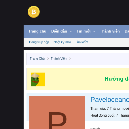
Trang chủ
Diễn đàn
Tin mới
Thành viên
Da
Đang truy cập
Nhật ký mới
Tìm kiếm
Trang Chủ
Thành Viên
Hướng dẫ
Pavelocean
P
Tham gia
7 Tháng mười
Hoạt động cuối
7 Tháng
Bài viết