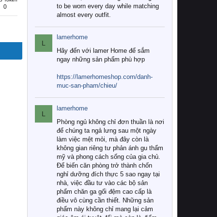
to be worn every day while matching
0
almost every outfit.
lamerhome
L
Hãy đến với lamer Home để sắm
ngay những sản phẩm phù hợp
https://lamerhomeshop.com/danh-
muc-san-pham/chieu/
lamerhome
L
Phòng ngủ không chỉ đơn thuần là nơi
để chúng ta ngả lưng sau một ngày
làm việc mệt mỏi, mà đây còn là
không gian riêng tư phản ánh gu thẩm
mỹ và phong cách sống của gia chủ.
Để biến căn phòng trở thành chốn
nghỉ dưỡng đích thực 5 sao ngay tại
nhà, việc đầu tư vào các bộ sản
phẩm chăn ga gối đệm cao cấp là
điều vô cùng cần thiết. Những sản
phẩm này không chỉ mang lại cảm