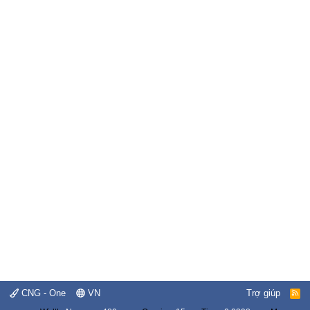
CNG - One
VN
Trợ giúp
R
S