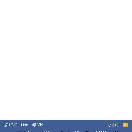
CNG - One
VN
Trợ giúp
R
S