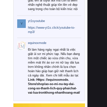
giác êm ái tuyệt đối mà còn là điểm
nhấn nghệ thuật giúp tôn lên vẻ đẹp
sang trọng cho toàn bộ kiến trúc nội
thất.
yt1syoutube
Tuy nhiên, giữa thị trường đa dạng
Y
với vô vàn thương hiệu và mẫu mã
https://www-yt1s.click/youtube-to-
như hiện nay, làm thế nào để chọn
mp3/
được những bộ chăn ga gối đệm cao
cấp thực sự chất lượng, phù hợp với
equinoxmode
khí hậu và nhu cầu sử dụng của gia
đình? Hãy cùng chúng tôi đi tìm lời
Đi làm hàng ngày ngại nhất là việc
giải đáp chi tiết qua bài viết dưới đây.
giặt ủi sơ mi phức tạp. Nếu bạn đang
tìm một chiếc áo vừa chỉn chu, vừa
1. Tại sao các gia đình hiện đại lại ưa
mềm mát thì áo sơ mi nữ tay dài lụa
chuộng chăn ga gối đệm cao cấp?
trơn không nhăn chính là lựa chọn
hoàn hảo giúp bạn giữ nét thanh lịch
Khác với các dòng sản phẩm thông
cả ngày dài. Xem chi tiết mẫu áo tại:
thường, những bộ chăn ga gối đệm
Link: Https: //equinoxmode.
cao cấp trải qua quy trình sản xuất
Store/shop/ao-so-mi-nu-tay-dai-
nghiêm ngặt từ khâu chọn lọc nguyên
cong-so-thanh-lich-quy-phaichat-
liệu tự nhiên đến công nghệ dệt
vai-lua-tronkhong-nhanthoang-mat/
nhuộm hiện đại không chứa hóa chất
độc hại. Khi sử dụng dòng sản phẩm
này, bạn sẽ cảm nhận rõ rệt sự khác