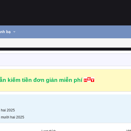
nh bạ
n kiếm tiền đơn giản miễn phí
 hai 2025
 mười hai 2025
Lượt thích
VN