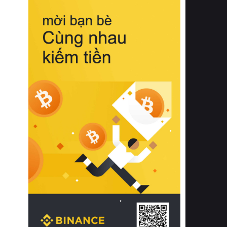
biệt từ bề mặt vải mềm mịn, khả năng
thoáng khí tuyệt vời cho đến độ đàn
hồi chuẩn xác của phần đệm nâng đỡ
cột sống.
Bên cạnh đó, việc lựa chọn các dòng
sản phẩm đạt chuẩn chất lượng quốc
tế còn giúp ngăn ngừa tình trạng kích
ứng da, hạn chế sự phát triển của vi
khuẩn và nấm mốc trong điều kiện
thời tiết nóng ẩm. Bạn có thể tìm hiểu
thêm các nghiên cứu khoa học về tác
động của giấc ngủ và môi trường
phòng ngủ đối với sức khỏe con
người tại Sleep Foundation (External
Link) để có cái nhìn toàn diện hơn.
2. Các tiêu chí vàng khi lựa chọn
chăn ga gối đệm cao cấp cho phòng
ngủ
Để sở hữu một bộ chăn ga gối đệm
cao cấp hoàn hảo cả về thẩm mỹ lẫn
công năng, người tiêu dùng cần cân
nhắc kỹ lưỡng các tiêu chí quan trọng