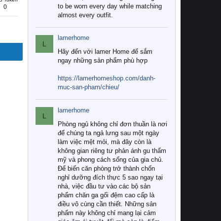
to be worn every day while matching
0
almost every outfit.
lamerhome
L
Hãy đến với lamer Home để sắm
ngay những sản phẩm phù hợp
https://lamerhomeshop.com/danh-
muc-san-pham/chieu/
lamerhome
L
Phòng ngủ không chỉ đơn thuần là nơi
để chúng ta ngả lưng sau một ngày
làm việc mệt mỏi, mà đây còn là
không gian riêng tư phản ánh gu thẩm
mỹ và phong cách sống của gia chủ.
Để biến căn phòng trở thành chốn
nghỉ dưỡng đích thực 5 sao ngay tại
nhà, việc đầu tư vào các bộ sản
phẩm chăn ga gối đệm cao cấp là
điều vô cùng cần thiết. Những sản
phẩm này không chỉ mang lại cảm