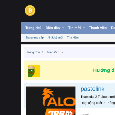
Trang chủ
Diễn đàn
Tin mới
Thành viên
Da
Đang truy cập
Nhật ký mới
Tìm kiếm
Trang Chủ
Thành Viên
Hướng dẫ
pastelink
Tham gia
2 Tháng mười
Hoạt động cuối
2 Tháng
Bài viết