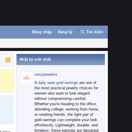
Đăng nhập
Đăng ký
Tìm kiếm
Nhật ký mới nhất
siriusjewelers
Binance
MEXC
A
daily wear gold earrings
are one of
the most practical jewelry choices for
women who want to look elegant
without compromising comfort.
Whether you're heading to the office,
attending college, working from home,
or meeting friends, the right pair of
gold earrings can complete your look
effortlessly. Lightweight, durable, and
timeless, these earrings are designed
B Token