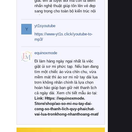
giác êm ái tuyệt đối mà còn là điểm
nhấn nghệ thuật giúp tôn lên vẻ đẹp
sang trọng cho toàn bộ kiến trúc nội
thất.
yt1syoutube
Tuy nhiên, giữa thị trường đa dạng
Y
với vô vàn thương hiệu và mẫu mã
https://www-yt1s.click/youtube-to-
như hiện nay, làm thế nào để chọn
mp3/
được những bộ chăn ga gối đệm cao
cấp thực sự chất lượng, phù hợp với
equinoxmode
khí hậu và nhu cầu sử dụng của gia
đình? Hãy cùng chúng tôi đi tìm lời
Đi làm hàng ngày ngại nhất là việc
giải đáp chi tiết qua bài viết dưới đây.
giặt ủi sơ mi phức tạp. Nếu bạn đang
tìm một chiếc áo vừa chỉn chu, vừa
1. Tại sao các gia đình hiện đại lại ưa
mềm mát thì áo sơ mi nữ tay dài lụa
chuộng chăn ga gối đệm cao cấp?
trơn không nhăn chính là lựa chọn
hoàn hảo giúp bạn giữ nét thanh lịch
Khác với các dòng sản phẩm thông
cả ngày dài. Xem chi tiết mẫu áo tại:
thường, những bộ chăn ga gối đệm
Link: Https: //equinoxmode.
cao cấp trải qua quy trình sản xuất
Store/shop/ao-so-mi-nu-tay-dai-
nghiêm ngặt từ khâu chọn lọc nguyên
cong-so-thanh-lich-quy-phaichat-
liệu tự nhiên đến công nghệ dệt
vai-lua-tronkhong-nhanthoang-mat/
nhuộm hiện đại không chứa hóa chất
độc hại. Khi sử dụng dòng sản phẩm
này, bạn sẽ cảm nhận rõ rệt sự khác