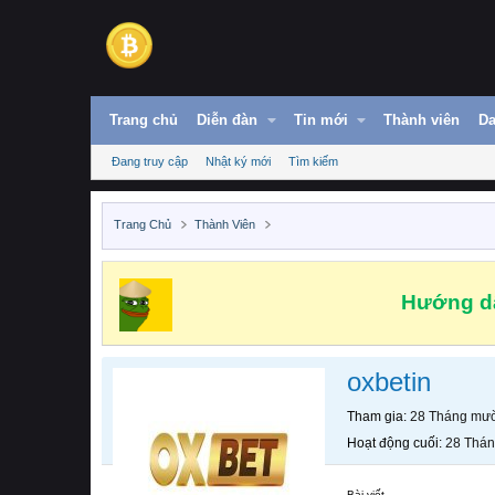
Trang chủ
Diễn đàn
Tin mới
Thành viên
Da
Đang truy cập
Nhật ký mới
Tìm kiếm
Trang Chủ
Thành Viên
Hướng dẫ
oxbetin
Tham gia
28 Tháng mườ
Hoạt động cuối
28 Thán
Bài viết