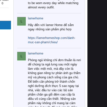
to be worn every day while matching
0
almost every outfit.
lamerhome
L
Hãy đến với lamer Home để sắm
ngay những sản phẩm phù hợp
https://lamerhomeshop.com/danh-
muc-san-pham/chieu/
lamerhome
L
Phòng ngủ không chỉ đơn thuần là nơi
để chúng ta ngả lưng sau một ngày
làm việc mệt mỏi, mà đây còn là
không gian riêng tư phản ánh gu thẩm
mỹ và phong cách sống của gia chủ.
Để biến căn phòng trở thành chốn
nghỉ dưỡng đích thực 5 sao ngay tại
nhà, việc đầu tư vào các bộ sản
phẩm chăn ga gối đệm cao cấp là
điều vô cùng cần thiết. Những sản
phẩm này không chỉ mang lại cảm