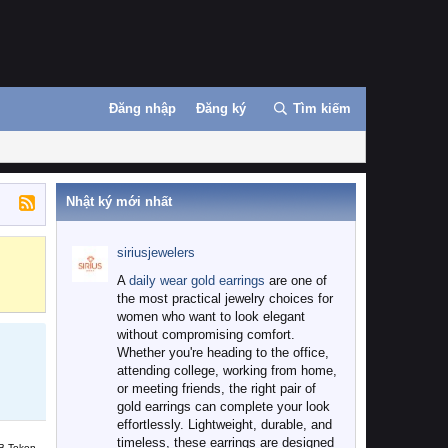
Đăng nhập
Đăng ký
Tìm kiếm
Nhật ký mới nhất
siriusjewelers
Binance
MEXC
A
daily wear gold earrings
are one of
the most practical jewelry choices for
women who want to look elegant
without compromising comfort.
Whether you're heading to the office,
attending college, working from home,
or meeting friends, the right pair of
gold earrings can complete your look
effortlessly. Lightweight, durable, and
timeless, these earrings are designed
B Token