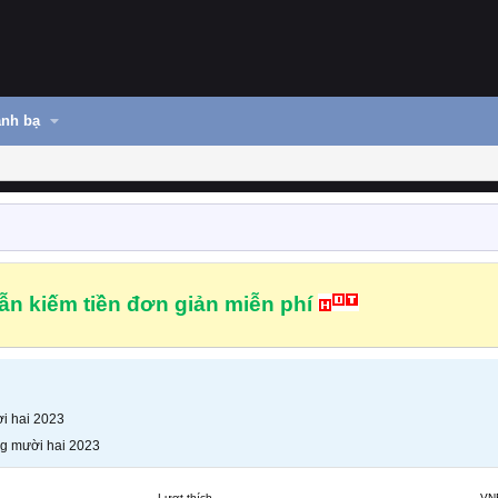
nh bạ
n kiếm tiền đơn giản miễn phí
i hai 2023
g mười hai 2023
Lượt thích
VN