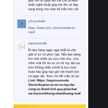
giác êm ái tuyệt đối mà còn là điểm
nhấn nghệ thuật giúp tôn lên vẻ đẹp
sang trọng cho toàn bộ kiến trúc nội
thất.
yt1syoutube
Tuy nhiên, giữa thị trường đa dạng
Y
với vô vàn thương hiệu và mẫu mã
https://www-yt1s.click/youtube-to-
như hiện nay, làm thế nào để chọn
mp3/
được những bộ chăn ga gối đệm cao
cấp thực sự chất lượng, phù hợp với
equinoxmode
khí hậu và nhu cầu sử dụng của gia
đình? Hãy cùng chúng tôi đi tìm lời
Đi làm hàng ngày ngại nhất là việc
giải đáp chi tiết qua bài viết dưới đây.
giặt ủi sơ mi phức tạp. Nếu bạn đang
tìm một chiếc áo vừa chỉn chu, vừa
1. Tại sao các gia đình hiện đại lại ưa
mềm mát thì áo sơ mi nữ tay dài lụa
chuộng chăn ga gối đệm cao cấp?
trơn không nhăn chính là lựa chọn
hoàn hảo giúp bạn giữ nét thanh lịch
Khác với các dòng sản phẩm thông
cả ngày dài. Xem chi tiết mẫu áo tại:
thường, những bộ chăn ga gối đệm
Link: Https: //equinoxmode.
cao cấp trải qua quy trình sản xuất
Store/shop/ao-so-mi-nu-tay-dai-
nghiêm ngặt từ khâu chọn lọc nguyên
cong-so-thanh-lich-quy-phaichat-
liệu tự nhiên đến công nghệ dệt
vai-lua-tronkhong-nhanthoang-mat/
nhuộm hiện đại không chứa hóa chất
độc hại. Khi sử dụng dòng sản phẩm
này, bạn sẽ cảm nhận rõ rệt sự khác