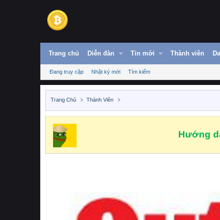
Trang chủ
Diễn đàn
Tin mới
Thành viên
Da
Đang truy cập
Nhật ký mới
Tìm kiếm
Trang Chủ
Thành Viên
Hướng dẫ