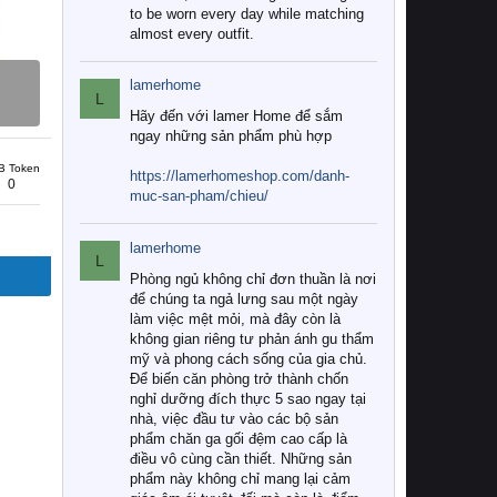
to be worn every day while matching
almost every outfit.
lamerhome
L
Hãy đến với lamer Home để sắm
ngay những sản phẩm phù hợp
B Token
https://lamerhomeshop.com/danh-
0
muc-san-pham/chieu/
lamerhome
L
Phòng ngủ không chỉ đơn thuần là nơi
để chúng ta ngả lưng sau một ngày
làm việc mệt mỏi, mà đây còn là
không gian riêng tư phản ánh gu thẩm
mỹ và phong cách sống của gia chủ.
Để biến căn phòng trở thành chốn
nghỉ dưỡng đích thực 5 sao ngay tại
nhà, việc đầu tư vào các bộ sản
phẩm chăn ga gối đệm cao cấp là
điều vô cùng cần thiết. Những sản
phẩm này không chỉ mang lại cảm