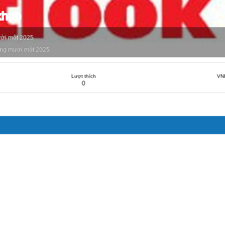
xhub
ời một 2025
ng mười một 2025
Lượt thích
VN
0