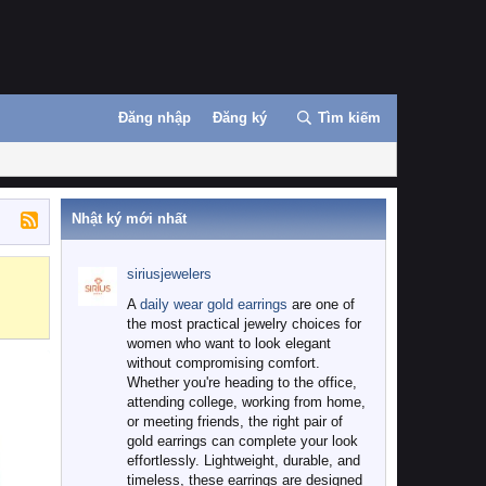
Đăng nhập
Đăng ký
Tìm kiếm
Nhật ký mới nhất
siriusjewelers
Binance
MEXC
A
daily wear gold earrings
are one of
the most practical jewelry choices for
women who want to look elegant
without compromising comfort.
Whether you're heading to the office,
attending college, working from home,
or meeting friends, the right pair of
gold earrings can complete your look
effortlessly. Lightweight, durable, and
timeless, these earrings are designed