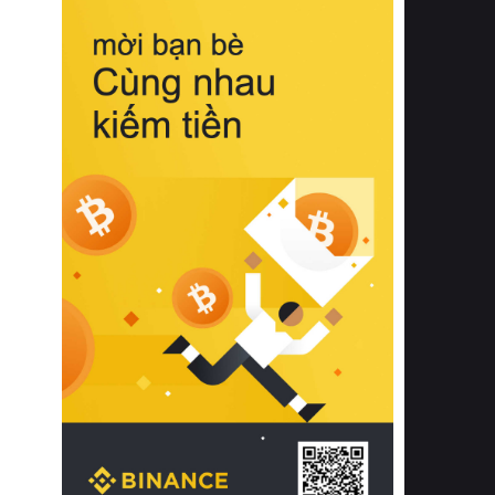
biệt từ bề mặt vải mềm mịn, khả năng
thoáng khí tuyệt vời cho đến độ đàn
hồi chuẩn xác của phần đệm nâng đỡ
cột sống.
Bên cạnh đó, việc lựa chọn các dòng
sản phẩm đạt chuẩn chất lượng quốc
tế còn giúp ngăn ngừa tình trạng kích
ứng da, hạn chế sự phát triển của vi
khuẩn và nấm mốc trong điều kiện
thời tiết nóng ẩm. Bạn có thể tìm hiểu
thêm các nghiên cứu khoa học về tác
động của giấc ngủ và môi trường
phòng ngủ đối với sức khỏe con
người tại Sleep Foundation (External
Link) để có cái nhìn toàn diện hơn.
2. Các tiêu chí vàng khi lựa chọn
chăn ga gối đệm cao cấp cho phòng
ngủ
Để sở hữu một bộ chăn ga gối đệm
cao cấp hoàn hảo cả về thẩm mỹ lẫn
công năng, người tiêu dùng cần cân
nhắc kỹ lưỡng các tiêu chí quan trọng