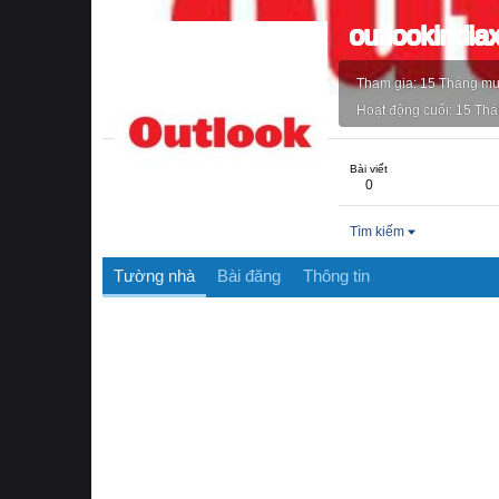
outlookindia
Tham gia
15 Tháng mư
Hoạt động cuối
15 Thá
Bài viết
0
Tìm kiếm
Tường nhà
Bài đăng
Thông tin