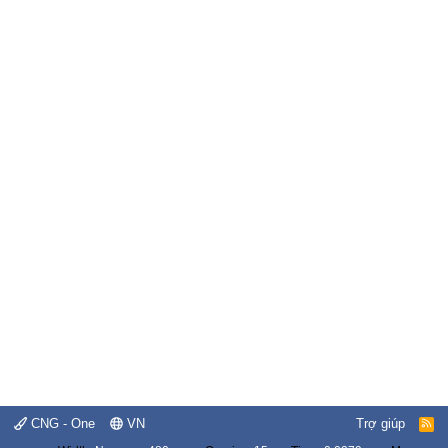
CNG - One
VN
Trợ giúp
R
S