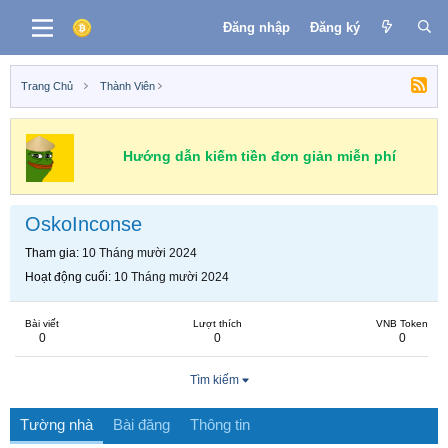
Đăng nhập
Đăng ký
Trang Chủ
Thành Viên
Hướng dẫn kiếm tiền đơn giản miễn phí
OskoInconse
Tham gia
10 Tháng mười 2024
Hoạt động cuối
10 Tháng mười 2024
Bài viết
Lượt thích
VNB Token
0
0
0
Tìm kiếm
Tường nhà
Bài đăng
Thông tin