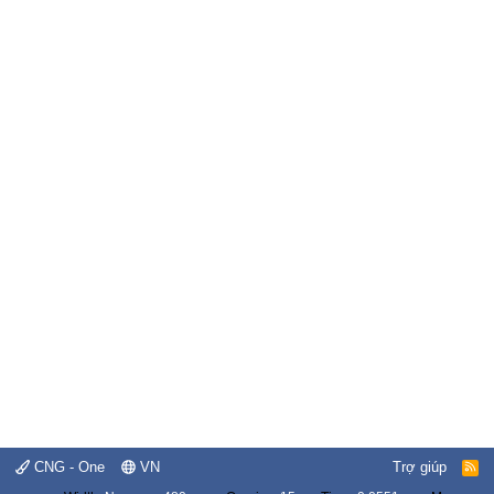
CNG - One
VN
Trợ giúp
R
S