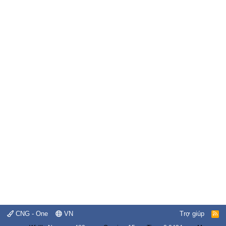
CNG - One
VN
Trợ giúp
R
S