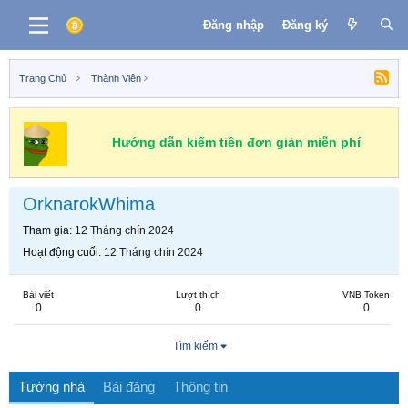
Đăng nhập
Đăng ký
Trang Chủ
Thành Viên
Hướng dẫn kiếm tiền đơn giản miễn phí
OrknarokWhima
Tham gia
12 Tháng chín 2024
Hoạt động cuối
12 Tháng chín 2024
Bài viết
Lượt thích
VNB Token
0
0
0
Tìm kiếm
Tường nhà
Bài đăng
Thông tin