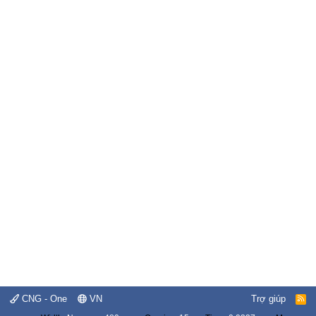
CNG - One
VN
Trợ giúp
R
S