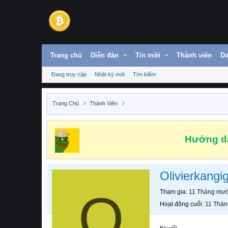
Trang chủ
Diễn đàn
Tin mới
Thành viên
Da
Đang truy cập
Nhật ký mới
Tìm kiếm
Trang Chủ
Thành Viên
Hướng dẫ
Olivierkangi
O
Tham gia
11 Tháng mườ
Hoạt động cuối
11 Thán
Bài viết