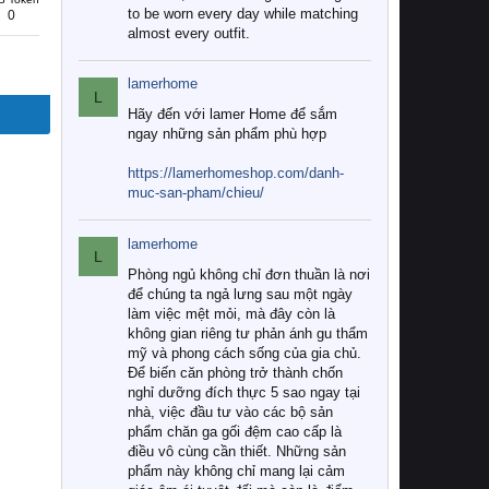
to be worn every day while matching
0
almost every outfit.
lamerhome
L
Hãy đến với lamer Home để sắm
ngay những sản phẩm phù hợp
https://lamerhomeshop.com/danh-
muc-san-pham/chieu/
lamerhome
L
Phòng ngủ không chỉ đơn thuần là nơi
để chúng ta ngả lưng sau một ngày
làm việc mệt mỏi, mà đây còn là
không gian riêng tư phản ánh gu thẩm
mỹ và phong cách sống của gia chủ.
Để biến căn phòng trở thành chốn
nghỉ dưỡng đích thực 5 sao ngay tại
nhà, việc đầu tư vào các bộ sản
phẩm chăn ga gối đệm cao cấp là
điều vô cùng cần thiết. Những sản
phẩm này không chỉ mang lại cảm