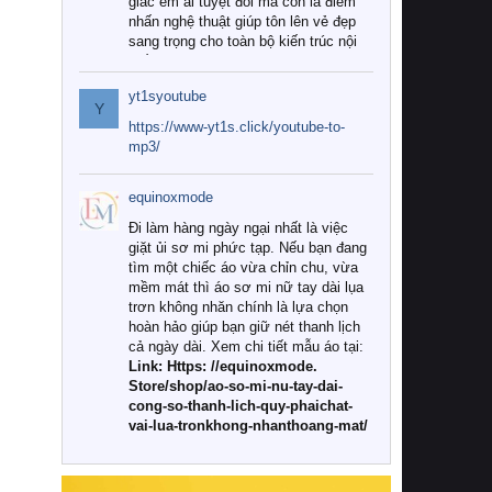
giác êm ái tuyệt đối mà còn là điểm
nhấn nghệ thuật giúp tôn lên vẻ đẹp
sang trọng cho toàn bộ kiến trúc nội
thất.
yt1syoutube
Tuy nhiên, giữa thị trường đa dạng
Y
với vô vàn thương hiệu và mẫu mã
https://www-yt1s.click/youtube-to-
như hiện nay, làm thế nào để chọn
mp3/
được những bộ chăn ga gối đệm cao
cấp thực sự chất lượng, phù hợp với
equinoxmode
khí hậu và nhu cầu sử dụng của gia
đình? Hãy cùng chúng tôi đi tìm lời
Đi làm hàng ngày ngại nhất là việc
giải đáp chi tiết qua bài viết dưới đây.
giặt ủi sơ mi phức tạp. Nếu bạn đang
tìm một chiếc áo vừa chỉn chu, vừa
1. Tại sao các gia đình hiện đại lại ưa
mềm mát thì áo sơ mi nữ tay dài lụa
chuộng chăn ga gối đệm cao cấp?
trơn không nhăn chính là lựa chọn
hoàn hảo giúp bạn giữ nét thanh lịch
Khác với các dòng sản phẩm thông
cả ngày dài. Xem chi tiết mẫu áo tại:
thường, những bộ chăn ga gối đệm
Link: Https: //equinoxmode.
cao cấp trải qua quy trình sản xuất
Store/shop/ao-so-mi-nu-tay-dai-
nghiêm ngặt từ khâu chọn lọc nguyên
cong-so-thanh-lich-quy-phaichat-
liệu tự nhiên đến công nghệ dệt
vai-lua-tronkhong-nhanthoang-mat/
nhuộm hiện đại không chứa hóa chất
độc hại. Khi sử dụng dòng sản phẩm
này, bạn sẽ cảm nhận rõ rệt sự khác