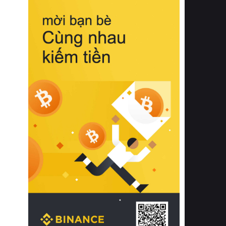
biệt từ bề mặt vải mềm mịn, khả năng
thoáng khí tuyệt vời cho đến độ đàn
hồi chuẩn xác của phần đệm nâng đỡ
cột sống.
Bên cạnh đó, việc lựa chọn các dòng
sản phẩm đạt chuẩn chất lượng quốc
tế còn giúp ngăn ngừa tình trạng kích
ứng da, hạn chế sự phát triển của vi
khuẩn và nấm mốc trong điều kiện
thời tiết nóng ẩm. Bạn có thể tìm hiểu
thêm các nghiên cứu khoa học về tác
động của giấc ngủ và môi trường
phòng ngủ đối với sức khỏe con
người tại Sleep Foundation (External
Link) để có cái nhìn toàn diện hơn.
2. Các tiêu chí vàng khi lựa chọn
chăn ga gối đệm cao cấp cho phòng
ngủ
Để sở hữu một bộ chăn ga gối đệm
cao cấp hoàn hảo cả về thẩm mỹ lẫn
công năng, người tiêu dùng cần cân
nhắc kỹ lưỡng các tiêu chí quan trọng