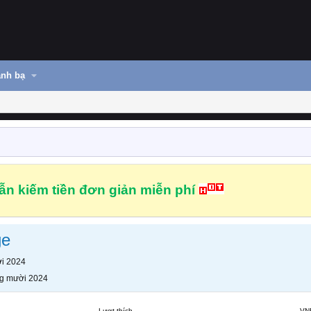
nh bạ
n kiếm tiền đơn giản miễn phí
ge
i 2024
g mười 2024
Lượt thích
VN