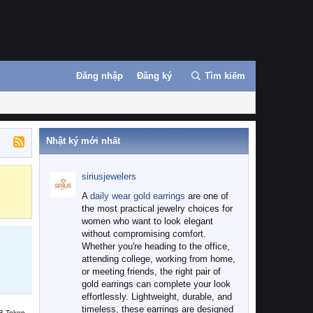
Đăng nhập
Đăng ký
Tìm kiếm
Nhật ký mới nhất
siriusjewelers
Binance
MEXC
A
daily wear gold earrings
are one of
the most practical jewelry choices for
women who want to look elegant
without compromising comfort.
Whether you're heading to the office,
attending college, working from home,
or meeting friends, the right pair of
gold earrings can complete your look
effortlessly. Lightweight, durable, and
timeless, these earrings are designed
B Token