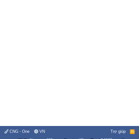
CNG - One
VN
Trợ giúp
R
S