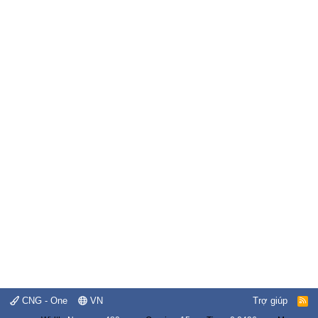
CNG - One
VN
Trợ giúp
R
S