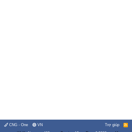
CNG - One
VN
Trợ giúp
R
S