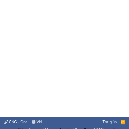
CNG - One
VN
Trợ giúp
R
S