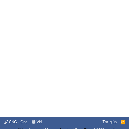
CNG - One
VN
Trợ giúp
R
S