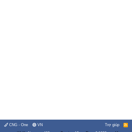
CNG - One
VN
Trợ giúp
R
S