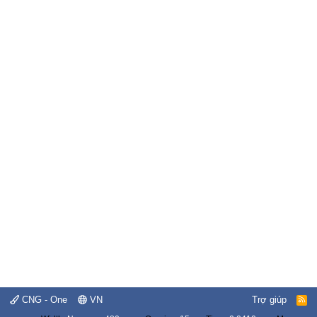
CNG - One
VN
Trợ giúp
R
S