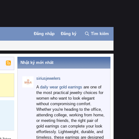
Đăng nhập
Đăng ký
Tìm kiếm
Nhật ký mới nhất
siriusjewelers
Binance
MEXC
A
daily wear gold earrings
are one of
the most practical jewelry choices for
women who want to look elegant
without compromising comfort.
Whether you're heading to the office,
attending college, working from home,
or meeting friends, the right pair of
gold earrings can complete your look
effortlessly. Lightweight, durable, and
timeless, these earrings are designed
B Token