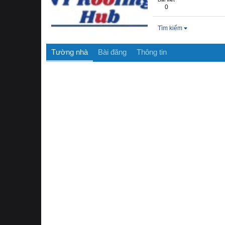
0
Tìm kiếm
Tường nhà
Bài đăng
Thông tin