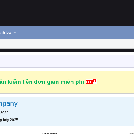
nh bạ
n kiếm tiền đơn giản miễn phí
mpany
 2025
g bảy 2025
Lượt thích
VN