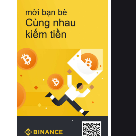
biệt từ bề mặt vải mềm mịn, khả năng
thoáng khí tuyệt vời cho đến độ đàn
hồi chuẩn xác của phần đệm nâng đỡ
cột sống.
Bên cạnh đó, việc lựa chọn các dòng
sản phẩm đạt chuẩn chất lượng quốc
tế còn giúp ngăn ngừa tình trạng kích
ứng da, hạn chế sự phát triển của vi
khuẩn và nấm mốc trong điều kiện
thời tiết nóng ẩm. Bạn có thể tìm hiểu
thêm các nghiên cứu khoa học về tác
động của giấc ngủ và môi trường
phòng ngủ đối với sức khỏe con
người tại Sleep Foundation (External
Link) để có cái nhìn toàn diện hơn.
2. Các tiêu chí vàng khi lựa chọn
chăn ga gối đệm cao cấp cho phòng
ngủ
Để sở hữu một bộ chăn ga gối đệm
cao cấp hoàn hảo cả về thẩm mỹ lẫn
công năng, người tiêu dùng cần cân
nhắc kỹ lưỡng các tiêu chí quan trọng