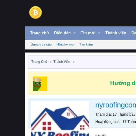
Trang chủ
Diễn đàn
Tin mới
Thành viên
Da
Đang truy cập
Nhật ký mới
Tìm kiếm
Trang Chủ
Thành Viên
Hướng dẫ
nyroofingco
Tham gia
17 Tháng bảy
Hoạt động cuối
17 Thán
Bài viết