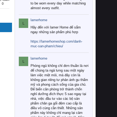
to be worn every day while matching
0
almost every outfit.
lamerhome
L
Hãy đến với lamer Home để sắm
ngay những sản phẩm phù hợp
https://lamerhomeshop.com/danh-
muc-san-pham/chieu/
lamerhome
L
Phòng ngủ không chỉ đơn thuần là nơi
để chúng ta ngả lưng sau một ngày
làm việc mệt mỏi, mà đây còn là
không gian riêng tư phản ánh gu thẩm
mỹ và phong cách sống của gia chủ.
Để biến căn phòng trở thành chốn
nghỉ dưỡng đích thực 5 sao ngay tại
nhà, việc đầu tư vào các bộ sản
phẩm chăn ga gối đệm cao cấp là
điều vô cùng cần thiết. Những sản
phẩm này không chỉ mang lại cảm