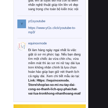
giác êm ái tuyệt đối mà còn là điểm
nhấn nghệ thuật giúp tôn lên vẻ đẹp
sang trọng cho toàn bộ kiến trúc nội
thất.
yt1syoutube
Tuy nhiên, giữa thị trường đa dạng
Y
với vô vàn thương hiệu và mẫu mã
https://www-yt1s.click/youtube-to-
như hiện nay, làm thế nào để chọn
mp3/
được những bộ chăn ga gối đệm cao
cấp thực sự chất lượng, phù hợp với
equinoxmode
khí hậu và nhu cầu sử dụng của gia
đình? Hãy cùng chúng tôi đi tìm lời
Đi làm hàng ngày ngại nhất là việc
giải đáp chi tiết qua bài viết dưới đây.
giặt ủi sơ mi phức tạp. Nếu bạn đang
tìm một chiếc áo vừa chỉn chu, vừa
1. Tại sao các gia đình hiện đại lại ưa
mềm mát thì áo sơ mi nữ tay dài lụa
chuộng chăn ga gối đệm cao cấp?
trơn không nhăn chính là lựa chọn
hoàn hảo giúp bạn giữ nét thanh lịch
Khác với các dòng sản phẩm thông
cả ngày dài. Xem chi tiết mẫu áo tại:
thường, những bộ chăn ga gối đệm
Link: Https: //equinoxmode.
cao cấp trải qua quy trình sản xuất
Store/shop/ao-so-mi-nu-tay-dai-
nghiêm ngặt từ khâu chọn lọc nguyên
cong-so-thanh-lich-quy-phaichat-
liệu tự nhiên đến công nghệ dệt
vai-lua-tronkhong-nhanthoang-mat/
nhuộm hiện đại không chứa hóa chất
độc hại. Khi sử dụng dòng sản phẩm
này, bạn sẽ cảm nhận rõ rệt sự khác