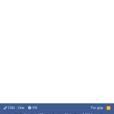
CNG - One
VN
Trợ giúp
R
S