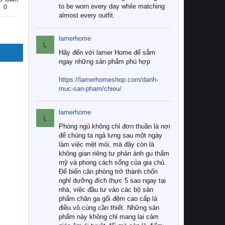
to be worn every day while matching
0
almost every outfit.
lamerhome
L
Hãy đến với lamer Home để sắm
ngay những sản phẩm phù hợp
https://lamerhomeshop.com/danh-
muc-san-pham/chieu/
lamerhome
L
Phòng ngủ không chỉ đơn thuần là nơi
để chúng ta ngả lưng sau một ngày
làm việc mệt mỏi, mà đây còn là
không gian riêng tư phản ánh gu thẩm
mỹ và phong cách sống của gia chủ.
Để biến căn phòng trở thành chốn
nghỉ dưỡng đích thực 5 sao ngay tại
nhà, việc đầu tư vào các bộ sản
phẩm chăn ga gối đệm cao cấp là
điều vô cùng cần thiết. Những sản
phẩm này không chỉ mang lại cảm