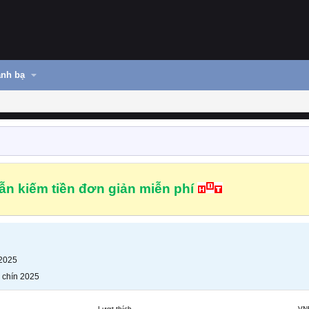
nh bạ
n kiếm tiền đơn giản miễn phí
 2025
 chín 2025
Lượt thích
VN