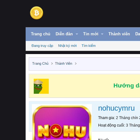
Trang chủ
Diễn đàn
Tin mới
Thành viên
Da
Đang truy cập
Nhật ký mới
Tìm kiếm
Trang Chủ
Thành Viên
Hướng dẫ
nohucymru
Tham gia
2 Tháng chín
Hoạt động cuối
3 Tháng
Bài viết