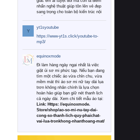
giác êm ái tuyệt đối mà còn là điểm
nhấn nghệ thuật giúp tôn lên vẻ đẹp
sang trọng cho toàn bộ kiến trúc nội
thất.
yt1syoutube
Tuy nhiên, giữa thị trường đa dạng
Y
với vô vàn thương hiệu và mẫu mã
https://www-yt1s.click/youtube-to-
như hiện nay, làm thế nào để chọn
mp3/
được những bộ chăn ga gối đệm cao
cấp thực sự chất lượng, phù hợp với
equinoxmode
khí hậu và nhu cầu sử dụng của gia
đình? Hãy cùng chúng tôi đi tìm lời
Đi làm hàng ngày ngại nhất là việc
giải đáp chi tiết qua bài viết dưới đây.
giặt ủi sơ mi phức tạp. Nếu bạn đang
tìm một chiếc áo vừa chỉn chu, vừa
1. Tại sao các gia đình hiện đại lại ưa
mềm mát thì áo sơ mi nữ tay dài lụa
chuộng chăn ga gối đệm cao cấp?
trơn không nhăn chính là lựa chọn
hoàn hảo giúp bạn giữ nét thanh lịch
Khác với các dòng sản phẩm thông
cả ngày dài. Xem chi tiết mẫu áo tại:
thường, những bộ chăn ga gối đệm
Link: Https: //equinoxmode.
cao cấp trải qua quy trình sản xuất
Store/shop/ao-so-mi-nu-tay-dai-
nghiêm ngặt từ khâu chọn lọc nguyên
cong-so-thanh-lich-quy-phaichat-
liệu tự nhiên đến công nghệ dệt
vai-lua-tronkhong-nhanthoang-mat/
nhuộm hiện đại không chứa hóa chất
độc hại. Khi sử dụng dòng sản phẩm
này, bạn sẽ cảm nhận rõ rệt sự khác