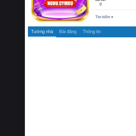
0
Tìm kiếm
Tường nhà
Bài đăng
Thông tin