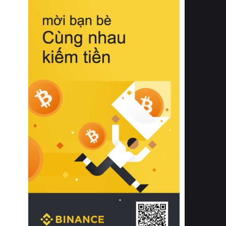
biệt từ bề mặt vải mềm mịn, khả năng
thoáng khí tuyệt vời cho đến độ đàn
hồi chuẩn xác của phần đệm nâng đỡ
cột sống.
Bên cạnh đó, việc lựa chọn các dòng
sản phẩm đạt chuẩn chất lượng quốc
tế còn giúp ngăn ngừa tình trạng kích
ứng da, hạn chế sự phát triển của vi
khuẩn và nấm mốc trong điều kiện
thời tiết nóng ẩm. Bạn có thể tìm hiểu
thêm các nghiên cứu khoa học về tác
động của giấc ngủ và môi trường
phòng ngủ đối với sức khỏe con
người tại Sleep Foundation (External
Link) để có cái nhìn toàn diện hơn.
2. Các tiêu chí vàng khi lựa chọn
chăn ga gối đệm cao cấp cho phòng
ngủ
Để sở hữu một bộ chăn ga gối đệm
cao cấp hoàn hảo cả về thẩm mỹ lẫn
công năng, người tiêu dùng cần cân
nhắc kỹ lưỡng các tiêu chí quan trọng