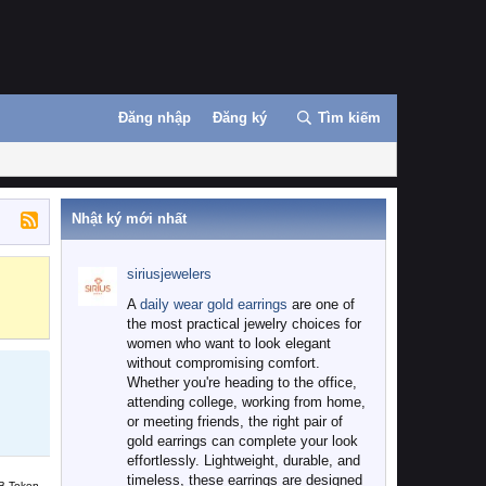
Đăng nhập
Đăng ký
Tìm kiếm
Nhật ký mới nhất
siriusjewelers
Binance
MEXC
A
daily wear gold earrings
are one of
the most practical jewelry choices for
women who want to look elegant
without compromising comfort.
Whether you're heading to the office,
attending college, working from home,
or meeting friends, the right pair of
gold earrings can complete your look
effortlessly. Lightweight, durable, and
timeless, these earrings are designed
B Token