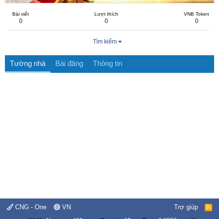
Bài viết
Lượt thích
VNB Token
0
0
0
Tìm kiếm
Tường nhà
Bài đăng
Thông tin
CNG - One
VN
Trợ giúp
R
S